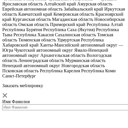
Ярославская область
Алтайский край
Амурская область
Еврейская автономная область
Забайкальский край
Иркутская
область
Камчатский край
Кемеровская область
Красноярский
край
Курганская область
Магаданская область
Новосибирская
область
Омская область
Приморский край
Республика Алтай
Республика Бурятия
Республика Саха (Якутия)
Республика
Тыва
Республика Хакасия
Сахалинская область
Томская
область
Тюменская область
Удмуртская Республика
Хабаровский край
Ханты-Мансийский автономный округ —
Югра
Чукотский автономный округ
Ямало-Ненецкий
автономный округ
Архангельская область
Вологодская
область
Ленинградская область
Мурманская область
Ненецкий автономный округ
Новгородская область
Псковская область
Республика Карелия
Республика Коми
Санкт-Петербург
Заказать меблировку
Имя Фамилия