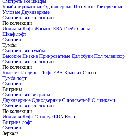
Смотреть все шкафы
Комбинированные
Однодверные
Платяные
Трехдверные
Угловые
Двухдверные
Смотреть все коллекции
По коллекции
Индиана
Лофт
Жасмин
ЕВА
Грейс
Сиена
Шкаф лофт
Смотреть
Тумбы
Смотреть все тумбы
Высокие
Низкие
Прикроватные
Для обуви
Пол телевизор
Смотреть все коллекции
По коллекции
Классик
Индиана
Лофт
ЕВА
Классик
Сиена
Тумба лофт
Смотреть
Витрины
Смотреть все витрины
Двухдверные
Однодверные
С подсветкой
С ящиками
Смотреть все коллекции
По коллекции
Индиана
Лофт
Стилиус
ЕВА
Коен
Витрина лофт
Смотреть
Зеркала