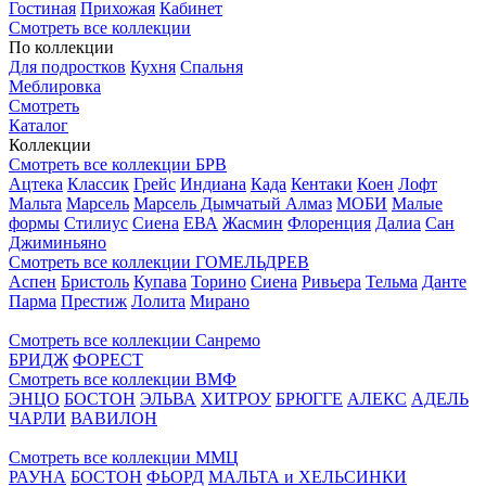
Гостиная
Прихожая
Кабинет
Смотреть все коллекции
По коллекции
Для подростков
Кухня
Спальня
Меблировка
Смотреть
Каталог
Коллекции
Смотреть все коллекции БРВ
Ацтека
Классик
Грейс
Индиана
Када
Кентаки
Коен
Лофт
Мальта
Марсель
Марсель Дымчатый Алмаз
МОБИ
Малые
формы
Стилиус
Сиена
ЕВА
Жасмин
Флоренция
Далиа
Сан
Джиминьяно
Смотреть все коллекции ГОМЕЛЬДРЕВ
Аспен
Бристоль
Купава
Торино
Сиена
Ривьера
Тельма
Данте
Парма
Престиж
Лолита
Мирано
Смотреть все коллекции Санремо
БРИДЖ
ФОРЕСТ
Смотреть все коллекции ВМФ
ЭНЦО
БОСТОН
ЭЛЬВА
ХИТРОУ
БРЮГГЕ
АЛЕКС
АДЕЛЬ
ЧАРЛИ
ВАВИЛОН
Смотреть все коллекции ММЦ
РАУНА
БОСТОН
ФЬОРД
МАЛЬТА и ХЕЛЬСИНКИ