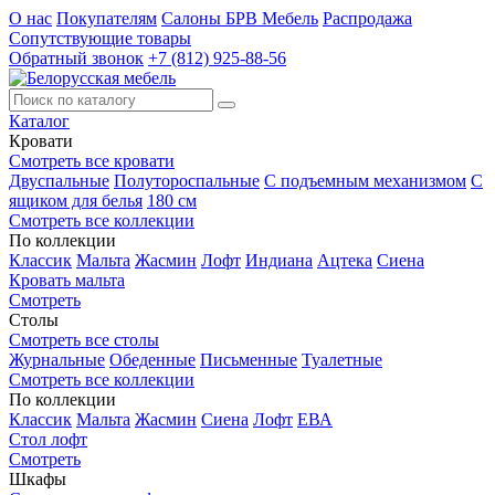
О нас
Покупателям
Салоны БРВ Мебель
Распродажа
Сопутствующие товары
Обратный звонок
+7 (812) 925-88-56
Каталог
Кровати
Смотреть все кровати
Двуспальные
Полутороспальные
С подъемным механизмом
С
ящиком для белья
180 см
Смотреть все коллекции
По коллекции
Классик
Мальта
Жасмин
Лофт
Индиана
Ацтека
Сиена
Кровать мальта
Смотреть
Столы
Смотреть все столы
Журнальные
Обеденные
Письменные
Туалетные
Смотреть все коллекции
По коллекции
Классик
Мальта
Жасмин
Сиена
Лофт
ЕВА
Стол лофт
Смотреть
Шкафы