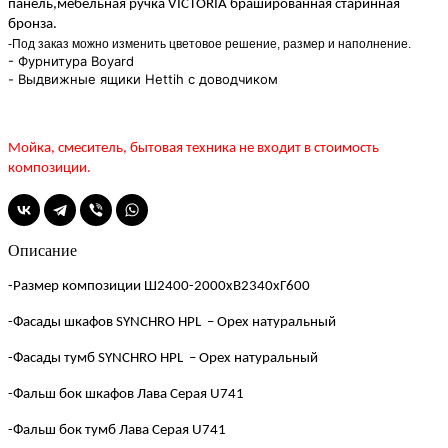
панель,мебельная ручка VICTORIA
брашированная
старинная
бронза.
-Под заказ можно изменить цветовое решение, размер и наполнение.
- Фурнитура Boyard
- Выдвижные ящики Hettih с доводчиком
Мойка, смеситель, бытовая техника не входит в стоимость
композиции.
Описание
-Размер композиции Ш2400-2000хВ2340хГ600
-Фасады шкафов
SYNCHRO HPL
– Орех натуральный
-Фасады тумб
SYNCHRO HPL
– Орех натуральный
-Фальш
бок шкафов Лава Серая
U741
-Фальш
бок тумб Лава Серая
U741