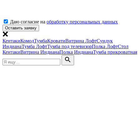
Даю согласие на
обработку персональных данных
Кентаки
Комод
Тумба
Кровати
Витрина Лофт
Сундук
Индиана
Тумба Лофт
Тумба под телевизор
Полка Лофт
Стол
Кентаки
Витрина Индиана
Полка Индиана
Тумба прикроватная