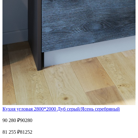
Кухня угловая 2800*2000 Дуб серый/Ясень серебряный
90 280
₽
90280
81 255
₽
81252