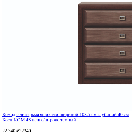
Комод с четырьмя ящиками шириной 103.5 см глубиной 40 см
Коен KOM 4S венге/штрокс темный
22 340
₽
22340