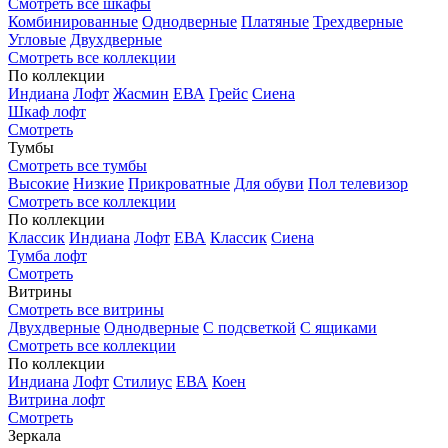
Смотреть все шкафы
Комбинированные
Однодверные
Платяные
Трехдверные
Угловые
Двухдверные
Смотреть все коллекции
По коллекции
Индиана
Лофт
Жасмин
ЕВА
Грейс
Сиена
Шкаф лофт
Смотреть
Тумбы
Смотреть все тумбы
Высокие
Низкие
Прикроватные
Для обуви
Пол телевизор
Смотреть все коллекции
По коллекции
Классик
Индиана
Лофт
ЕВА
Классик
Сиена
Тумба лофт
Смотреть
Витрины
Смотреть все витрины
Двухдверные
Однодверные
С подсветкой
С ящиками
Смотреть все коллекции
По коллекции
Индиана
Лофт
Стилиус
ЕВА
Коен
Витрина лофт
Смотреть
Зеркала