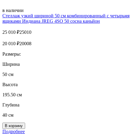
в наличии
Стеллаж узкий шириной 50 см комбинированный с четырьмя
ящиками Индиана JREG 4SO 50 сосна каньйон
25 010
₽
25010
20 010
₽
20008
Размеры:
Ширина
50 см
Высота
195.50 см
Глубина
40 см
Подробнее