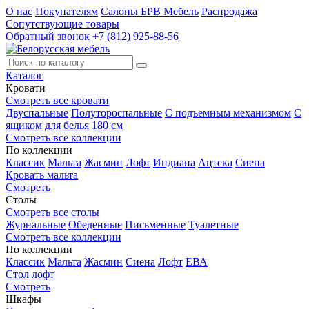
О нас
Покупателям
Салоны БРВ Мебель
Распродажа
Сопутствующие товары
Обратный звонок
+7 (812) 925-88-56
Каталог
Кровати
Смотреть все кровати
Двуспальные
Полутороспальные
С подъемным механизмом
С
ящиком для белья
180 см
Смотреть все коллекции
По коллекции
Классик
Мальта
Жасмин
Лофт
Индиана
Ацтека
Сиена
Кровать мальта
Смотреть
Столы
Смотреть все столы
Журнальные
Обеденные
Письменные
Туалетные
Смотреть все коллекции
По коллекции
Классик
Мальта
Жасмин
Сиена
Лофт
ЕВА
Стол лофт
Смотреть
Шкафы