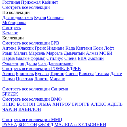
Гостиная
Прихожая
Кабинет
Смотреть все коллекции
По коллекции
Для подростков
Кухня
Спальня
Меблировка
Смотреть
Каталог
Коллекции
Смотреть все коллекции БРВ
Ацтека
Классик
Грейс
Индиана
Када
Кентаки
Коен
Лофт
Роми
Мальта
Марсель
Марсель Дымчатый Алмаз
МОБИ
Парма (малые формы)
Стилиус
Сиена
ЕВА
Жасмин
Флоренция
Далиа
Сан Джиминьяно
Смотреть все коллекции ГОМЕЛЬДРЕВ
Аспен
Бристоль
Купава
Торино
Сиена
Ривьера
Тельма
Данте
Парма
Престиж
Лолита
Мирано
Смотреть все коллекции Санреми
БРИДЖ
Смотреть все коллекции ВМФ
ЭНЦО
БОСТОН
ЭЛЬВА
ХИТРОУ
БРЮГГЕ
АЛЕКС
АДЕЛЬ
ЧАРЛИ
ВАВИЛОН
Смотреть все коллекции ММЦ
РАУНА
БОСТОН
ФЬОРД
МАЛЬТА и ХЕЛЬСИНКИ