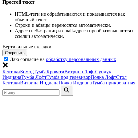
Простой текст
HTML-теги не обрабатываются и показываются как
обычный текст
Строки и абзацы переносятся автоматически.
Адреса веб-страниц и email-адреса преобразовываются в
ссылки автоматически.
Вертикальные вкладки
Даю согласие на
обработку персональных данных
Кентаки
Комод
Тумба
Кровати
Витрина Лофт
Сундук
Индиана
Тумба Лофт
Тумба под телевизор
Полка Лофт
Стол
Кентаки
Витрина Индиана
Полка Индиана
Тумба прикроватная