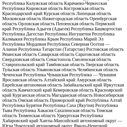
Республика
Калужская область
Карачаево-Черкесская
Республика
Кировская область
Костромская область
Краснодарский край
Курская область
Липецкая область
Московская область
Нижегородская область
Оренбургская
область
Орловская область
Пензенская область
Пермский
край
Республика Адыгея (Адыгея)
Республика Башкортостан
Республика Дагестан
Республика Ингушетия
Республика
Калмыкия
Республика Крым
Республика Марий Эл
Республика Мордовия
Республика Северная Осетия —
Алания
Республика Татарстан (Татарстан)
Ростовская область
Рязанская область
Самарская область
Саратовская область
Свердловская область
Севастополь
Смоленская область
Ставропольский край
Тамбовская область
Тверская область
Тульская область
Ульяновская область
Челябинская область
Чеченская Республика
Чувашская Республика — Чувашия
Ярославская область
Алтайский край
Амурская область
Еврейская автономная область
Забайкальский край
Иркутская
область
Камчатский край
Кемеровская область
Красноярский
край
Курганская область
Магаданская область
Новосибирская
область
Омская область
Приморский край
Республика Алтай
Республика Бурятия
Республика Саха (Якутия)
Республика
Тыва
Республика Хакасия
Сахалинская область
Томская
область
Тюменская область
Удмуртская Республика
Хабаровский край
Ханты-Мансийский автономный округ —
Югра
Чукотский автономный округ
Ямало-Ненецкий