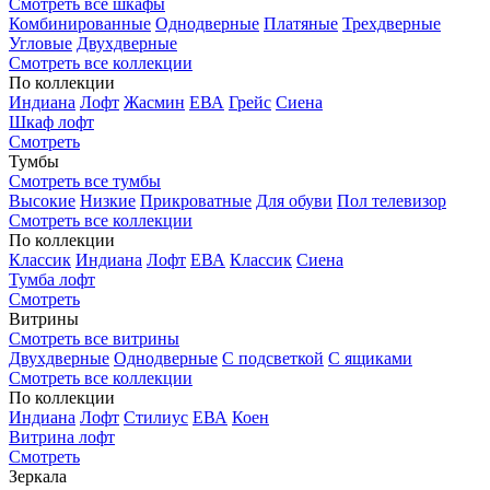
Смотреть все шкафы
Комбинированные
Однодверные
Платяные
Трехдверные
Угловые
Двухдверные
Смотреть все коллекции
По коллекции
Индиана
Лофт
Жасмин
ЕВА
Грейс
Сиена
Шкаф лофт
Смотреть
Тумбы
Смотреть все тумбы
Высокие
Низкие
Прикроватные
Для обуви
Пол телевизор
Смотреть все коллекции
По коллекции
Классик
Индиана
Лофт
ЕВА
Классик
Сиена
Тумба лофт
Смотреть
Витрины
Смотреть все витрины
Двухдверные
Однодверные
С подсветкой
С ящиками
Смотреть все коллекции
По коллекции
Индиана
Лофт
Стилиус
ЕВА
Коен
Витрина лофт
Смотреть
Зеркала