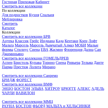
Гостиная
Прихожая
Кабинет
Смотреть все коллекции
По коллекции
Для подростков
Кухня
Спальня
Меблировка
Смотреть
Каталог
Коллекции
Смотреть все коллекции БРВ
Ацтека
Классик
Грейс
Индиана
Када
Кентаки
Коен
Лофт
Мальта
Марсель
Марсель Дымчатый Алмаз
МОБИ
Малые
формы
Стилиус
Сиена
ЕВА
Жасмин
Флоренция
Далиа
Сан
Джиминьяно
Смотреть все коллекции ГОМЕЛЬДРЕВ
Аспен
Бристоль
Купава
Торино
Сиена
Ривьера
Тельма
Данте
Парма
Престиж
Лолита
Мирано
Смотреть все коллекции Санремо
БРИДЖ
ФОРЕСТ
Смотреть все коллекции ВМФ
ЭНЦО
БОСТОН
ЭЛЬВА
ХИТРОУ
БРЮГГЕ
АЛЕКС
АДЕЛЬ
ЧАРЛИ
ВАВИЛОН
Смотреть все коллекции ММЦ
РАУНА
БОСТОН
ФЬОРД
МАЛЬТА и ХЕЛЬСИНКИ