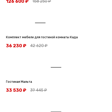
126 600
₽
158 250
₽
Комплект мебели для гостиной комнаты Када
36 230
₽
42 620
₽
Гостиная Мальта
33 530
₽
39 445
₽