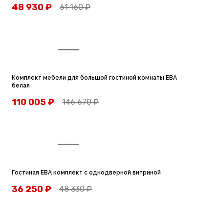
48 930
₽
61 160
₽
Комплект мебели для большой гостиной комнаты EВA
белая
110 005
₽
146 670
₽
Гостиная EВA комплект с однодверной витриной
36 250
₽
48 330
₽