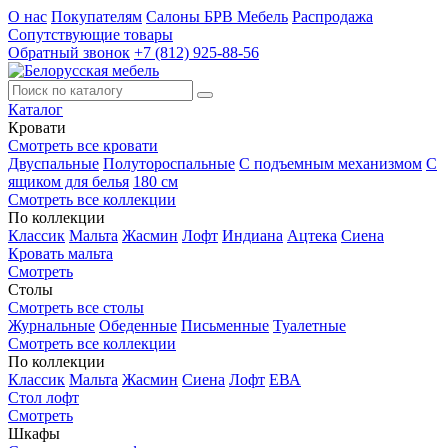
О нас
Покупателям
Салоны БРВ Мебель
Распродажа
Сопутствующие товары
Обратный звонок
+7 (812) 925-88-56
Каталог
Кровати
Смотреть все кровати
Двуспальные
Полутороспальные
С подъемным механизмом
С
ящиком для белья
180 см
Смотреть все коллекции
По коллекции
Классик
Мальта
Жасмин
Лофт
Индиана
Ацтека
Сиена
Кровать мальта
Смотреть
Столы
Смотреть все столы
Журнальные
Обеденные
Письменные
Туалетные
Смотреть все коллекции
По коллекции
Классик
Мальта
Жасмин
Сиена
Лофт
ЕВА
Стол лофт
Смотреть
Шкафы