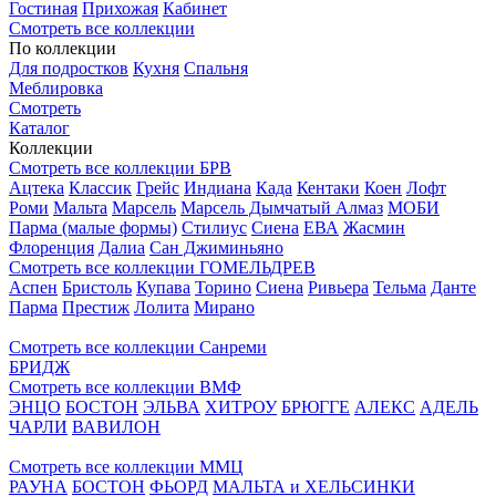
Гостиная
Прихожая
Кабинет
Смотреть все коллекции
По коллекции
Для подростков
Кухня
Спальня
Меблировка
Смотреть
Каталог
Коллекции
Смотреть все коллекции БРВ
Ацтека
Классик
Грейс
Индиана
Када
Кентаки
Коен
Лофт
Роми
Мальта
Марсель
Марсель Дымчатый Алмаз
МОБИ
Парма (малые формы)
Стилиус
Сиена
ЕВА
Жасмин
Флоренция
Далиа
Сан Джиминьяно
Смотреть все коллекции ГОМЕЛЬДРЕВ
Аспен
Бристоль
Купава
Торино
Сиена
Ривьера
Тельма
Данте
Парма
Престиж
Лолита
Мирано
Смотреть все коллекции Санреми
БРИДЖ
Смотреть все коллекции ВМФ
ЭНЦО
БОСТОН
ЭЛЬВА
ХИТРОУ
БРЮГГЕ
АЛЕКС
АДЕЛЬ
ЧАРЛИ
ВАВИЛОН
Смотреть все коллекции ММЦ
РАУНА
БОСТОН
ФЬОРД
МАЛЬТА и ХЕЛЬСИНКИ