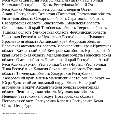
Республика Дагестан
Республика Ингушетия
Республика
Калмыкия
Республика Крым
Республика Марий Эл
Республика Мордовия
Республика Северная Осетия —
Алания
Республика Татарстан (Татарстан)
Ростовская область
Рязанская область
Самарская область
Саратовская область
Свердловская область
Севастополь
Смоленская область
Ставропольский край
Тамбовская область
Тверская область
Тульская область
Ульяновская область
Челябинская область
Чеченская Республика
Чувашская Республика — Чувашия
Ярославская область
Алтайский край
Амурская область
Еврейская автономная область
Забайкальский край
Иркутская
область
Камчатский край
Кемеровская область
Красноярский
край
Курганская область
Магаданская область
Новосибирская
область
Омская область
Приморский край
Республика Алтай
Республика Бурятия
Республика Саха (Якутия)
Республика
Тыва
Республика Хакасия
Сахалинская область
Томская
область
Тюменская область
Удмуртская Республика
Хабаровский край
Ханты-Мансийский автономный округ —
Югра
Чукотский автономный округ
Ямало-Ненецкий
автономный округ
Архангельская область
Вологодская
область
Ленинградская область
Мурманская область
Ненецкий автономный округ
Новгородская область
Псковская область
Республика Карелия
Республика Коми
Санкт-Петербург