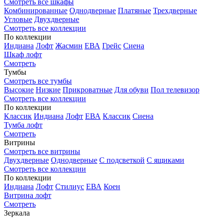
Смотреть все шкафы
Комбинированные
Однодверные
Платяные
Трехдверные
Угловые
Двухдверные
Смотреть все коллекции
По коллекции
Индиана
Лофт
Жасмин
ЕВА
Грейс
Сиена
Шкаф лофт
Смотреть
Тумбы
Смотреть все тумбы
Высокие
Низкие
Прикроватные
Для обуви
Пол телевизор
Смотреть все коллекции
По коллекции
Классик
Индиана
Лофт
ЕВА
Классик
Сиена
Тумба лофт
Смотреть
Витрины
Смотреть все витрины
Двухдверные
Однодверные
С подсветкой
С ящиками
Смотреть все коллекции
По коллекции
Индиана
Лофт
Стилиус
ЕВА
Коен
Витрина лофт
Смотреть
Зеркала