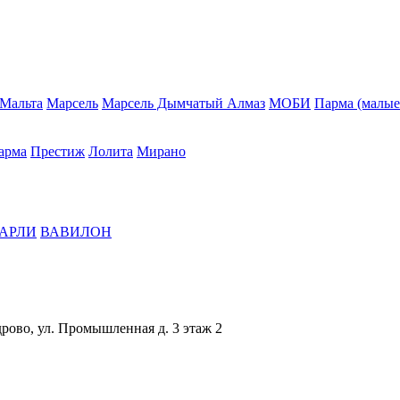
Мальта
Марсель
Марсель Дымчатый Алмаз
МОБИ
Парма (малые
арма
Престиж
Лолита
Мирано
АРЛИ
ВАВИЛОН
дрово, ул. Промышленная д. 3 этаж 2