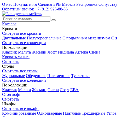
О нас
Покупателям
Салоны БРВ Мебель
Распродажа
Сопутств
Обратный звонок
+7 (812) 925-88-56
Каталог
Кровати
Смотреть все кровати
Двуспальные
Полутороспальные
С подъемным механизмом
С 
Смотреть все коллекции
По коллекции
Классик
Мальта
Жасмин
Лофт
Индиана
Ацтека
Сиена
Кровать мальта
Смотреть
Столы
Смотреть все столы
Журнальные
Обеденные
Письменные
Туалетные
Смотреть все коллекции
По коллекции
Классик
Мальта
Жасмин
Сиена
Лофт
ЕВА
Стол лофт
Смотреть
Шкафы
Смотреть все шкафы
Комбинированные
Однодверные
Платяные
Трехдверные
Угло