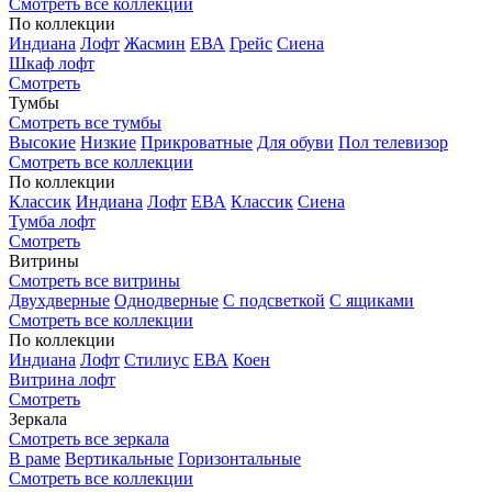
Смотреть все коллекции
По коллекции
Индиана
Лофт
Жасмин
ЕВА
Грейс
Сиена
Шкаф лофт
Смотреть
Тумбы
Смотреть все тумбы
Высокие
Низкие
Прикроватные
Для обуви
Пол телевизор
Смотреть все коллекции
По коллекции
Классик
Индиана
Лофт
ЕВА
Классик
Сиена
Тумба лофт
Смотреть
Витрины
Смотреть все витрины
Двухдверные
Однодверные
С подсветкой
С ящиками
Смотреть все коллекции
По коллекции
Индиана
Лофт
Стилиус
ЕВА
Коен
Витрина лофт
Смотреть
Зеркала
Смотреть все зеркала
В раме
Вертикальные
Горизонтальные
Смотреть все коллекции