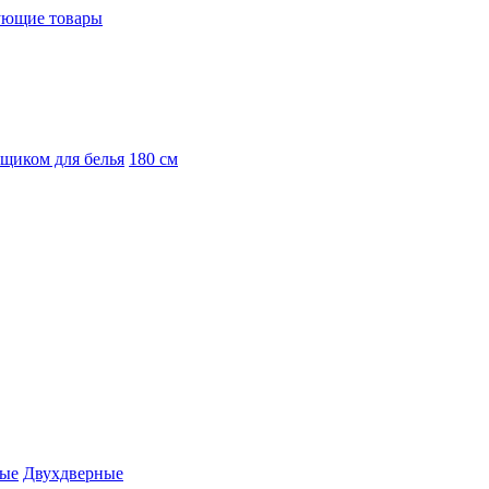
ующие товары
ящиком для белья
180 см
вые
Двухдверные