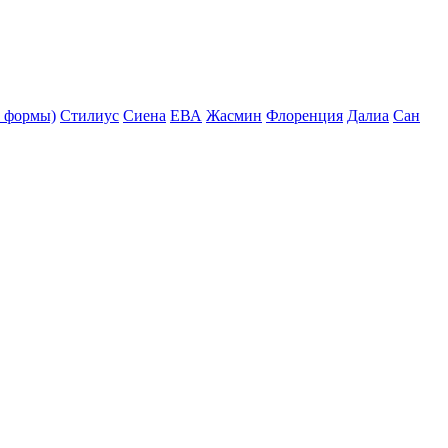
 формы)
Стилиус
Сиена
ЕВА
Жасмин
Флоренция
Далиа
Сан