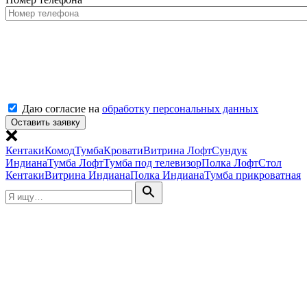
Даю согласие на
обработку персональных данных
Кентаки
Комод
Тумба
Кровати
Витрина Лофт
Сундук
Индиана
Тумба Лофт
Тумба под телевизор
Полка Лофт
Стол
Кентаки
Витрина Индиана
Полка Индиана
Тумба прикроватная