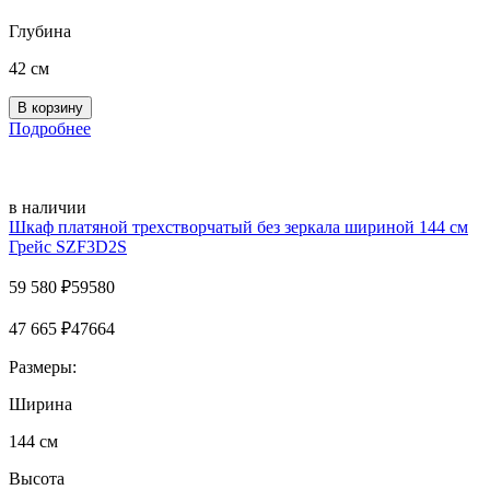
Глубина
42 см
Подробнее
в наличии
Шкаф платяной трехстворчатый без зеркала шириной 144 см
Грейс SZF3D2S
59 580
₽
59580
47 665
₽
47664
Размеры:
Ширина
144 см
Высота