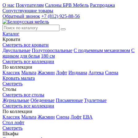
О нас
Покупателям
Салоны БРВ Мебель
Распродажа
Сопутствующие товары
Обратный звонок
+7 (812) 925-88-56
Каталог
Кровати
Смотреть все кровати
Двуспальные
Полутороспальные
С подъемным механизмом
С
ящиком для белья
180 см
Смотреть все коллекции
По коллекции
Классик
Мальта
Жасмин
Лофт
Индиана
Ацтека
Сиена
Кровать мальта
Смотреть
Столы
Смотреть все столы
Журнальные
Обеденные
Письменные
Туалетные
Смотреть все коллекции
По коллекции
Классик
Мальта
Жасмин
Сиена
Лофт
ЕВА
Стол лофт
Смотреть
Шкафы