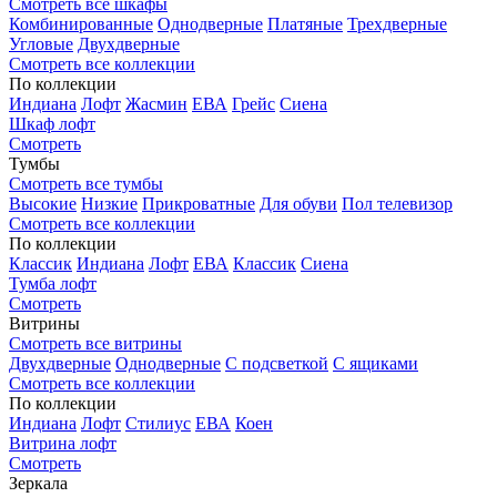
Смотреть все шкафы
Комбинированные
Однодверные
Платяные
Трехдверные
Угловые
Двухдверные
Смотреть все коллекции
По коллекции
Индиана
Лофт
Жасмин
ЕВА
Грейс
Сиена
Шкаф лофт
Смотреть
Тумбы
Смотреть все тумбы
Высокие
Низкие
Прикроватные
Для обуви
Пол телевизор
Смотреть все коллекции
По коллекции
Классик
Индиана
Лофт
ЕВА
Классик
Сиена
Тумба лофт
Смотреть
Витрины
Смотреть все витрины
Двухдверные
Однодверные
С подсветкой
С ящиками
Смотреть все коллекции
По коллекции
Индиана
Лофт
Стилиус
ЕВА
Коен
Витрина лофт
Смотреть
Зеркала