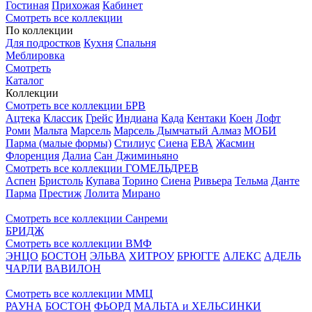
Гостиная
Прихожая
Кабинет
Смотреть все коллекции
По коллекции
Для подростков
Кухня
Спальня
Меблировка
Смотреть
Каталог
Коллекции
Смотреть все коллекции БРВ
Ацтека
Классик
Грейс
Индиана
Када
Кентаки
Коен
Лофт
Роми
Мальта
Марсель
Марсель Дымчатый Алмаз
МОБИ
Парма (малые формы)
Стилиус
Сиена
ЕВА
Жасмин
Флоренция
Далиа
Сан Джиминьяно
Смотреть все коллекции ГОМЕЛЬДРЕВ
Аспен
Бристоль
Купава
Торино
Сиена
Ривьера
Тельма
Данте
Парма
Престиж
Лолита
Мирано
Смотреть все коллекции Санреми
БРИДЖ
Смотреть все коллекции ВМФ
ЭНЦО
БОСТОН
ЭЛЬВА
ХИТРОУ
БРЮГГЕ
АЛЕКС
АДЕЛЬ
ЧАРЛИ
ВАВИЛОН
Смотреть все коллекции ММЦ
РАУНА
БОСТОН
ФЬОРД
МАЛЬТА и ХЕЛЬСИНКИ