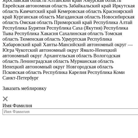
Ярославская область
Алтайский край
Амурская область
Еврейская автономная область
Забайкальский край
Иркутская
область
Камчатский край
Кемеровская область
Красноярский
край
Курганская область
Магаданская область
Новосибирская
область
Омская область
Приморский край
Республика Алтай
Республика Бурятия
Республика Саха (Якутия)
Республика
Тыва
Республика Хакасия
Сахалинская область
Томская
область
Тюменская область
Удмуртская Республика
Хабаровский край
Ханты-Мансийский автономный округ —
Югра
Чукотский автономный округ
Ямало-Ненецкий
автономный округ
Архангельская область
Вологодская
область
Ленинградская область
Мурманская область
Ненецкий автономный округ
Новгородская область
Псковская область
Республика Карелия
Республика Коми
Санкт-Петербург
Заказать меблировку
Имя Фамилия