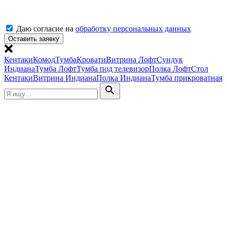
Даю согласие на
обработку персональных данных
Кентаки
Комод
Тумба
Кровати
Витрина Лофт
Сундук
Индиана
Тумба Лофт
Тумба под телевизор
Полка Лофт
Стол
Кентаки
Витрина Индиана
Полка Индиана
Тумба прикроватная