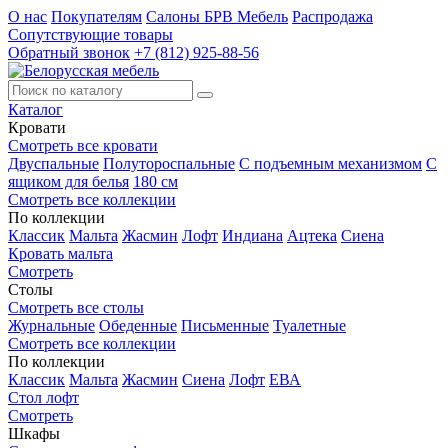
О нас
Покупателям
Салоны БРВ Мебель
Распродажа
Сопутствующие товары
Обратный звонок
+7 (812) 925-88-56
Каталог
Кровати
Смотреть все кровати
Двуспальные
Полутороспальные
С подъемным механизмом
С
ящиком для белья
180 см
Смотреть все коллекции
По коллекции
Классик
Мальта
Жасмин
Лофт
Индиана
Ацтека
Сиена
Кровать мальта
Смотреть
Столы
Смотреть все столы
Журнальные
Обеденные
Письменные
Туалетные
Смотреть все коллекции
По коллекции
Классик
Мальта
Жасмин
Сиена
Лофт
ЕВА
Стол лофт
Смотреть
Шкафы