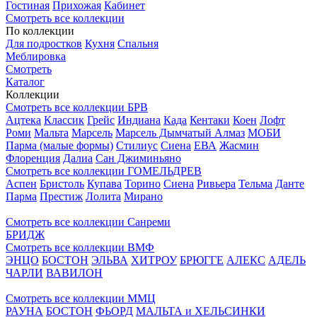
Гостиная
Прихожая
Кабинет
Смотреть все коллекции
По коллекции
Для подростков
Кухня
Спальня
Меблировка
Смотреть
Каталог
Коллекции
Смотреть все коллекции БРВ
Ацтека
Классик
Грейс
Индиана
Када
Кентаки
Коен
Лофт
Роми
Мальта
Марсель
Марсель Дымчатый Алмаз
МОБИ
Парма (малые формы)
Стилиус
Сиена
ЕВА
Жасмин
Флоренция
Далиа
Сан Джиминьяно
Смотреть все коллекции ГОМЕЛЬДРЕВ
Аспен
Бристоль
Купава
Торино
Сиена
Ривьера
Тельма
Данте
Парма
Престиж
Лолита
Мирано
Смотреть все коллекции Санреми
БРИДЖ
Смотреть все коллекции ВМФ
ЭНЦО
БОСТОН
ЭЛЬВА
ХИТРОУ
БРЮГГЕ
АЛЕКС
АДЕЛЬ
ЧАРЛИ
ВАВИЛОН
Смотреть все коллекции ММЦ
РАУНА
БОСТОН
ФЬОРД
МАЛЬТА и ХЕЛЬСИНКИ