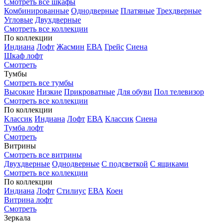
Смотреть все шкафы
Комбинированные
Однодверные
Платяные
Трехдверные
Угловые
Двухдверные
Смотреть все коллекции
По коллекции
Индиана
Лофт
Жасмин
ЕВА
Грейс
Сиена
Шкаф лофт
Смотреть
Тумбы
Смотреть все тумбы
Высокие
Низкие
Прикроватные
Для обуви
Пол телевизор
Смотреть все коллекции
По коллекции
Классик
Индиана
Лофт
ЕВА
Классик
Сиена
Тумба лофт
Смотреть
Витрины
Смотреть все витрины
Двухдверные
Однодверные
С подсветкой
С ящиками
Смотреть все коллекции
По коллекции
Индиана
Лофт
Стилиус
ЕВА
Коен
Витрина лофт
Смотреть
Зеркала