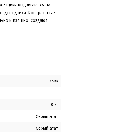
а. Ящики выдвигаются на
ют доводчики. Контрастные
ьно и изящно, создают
ВМФ
1
0 кг
Серый агат
Серый агат