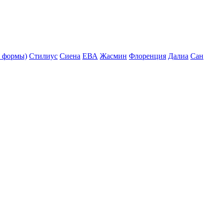
 формы)
Стилиус
Сиена
ЕВА
Жасмин
Флоренция
Далиа
Сан