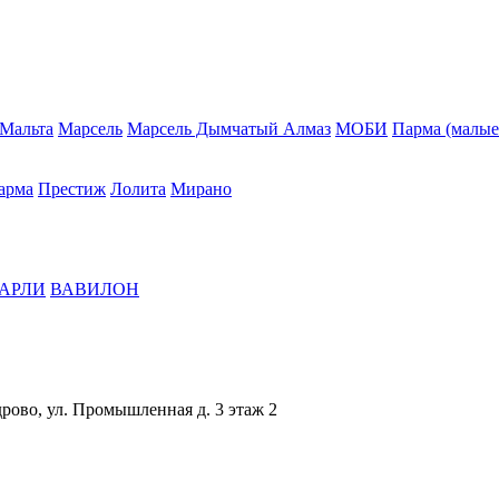
Мальта
Марсель
Марсель Дымчатый Алмаз
МОБИ
Парма (малые
арма
Престиж
Лолита
Мирано
АРЛИ
ВАВИЛОН
дрово, ул. Промышленная д. 3 этаж 2