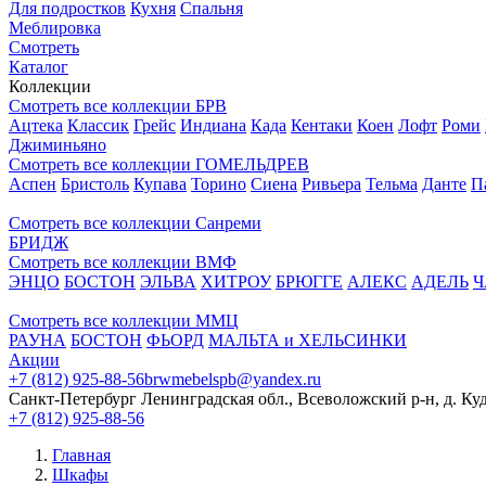
Для подростков
Кухня
Спальня
Меблировка
Смотреть
Каталог
Коллекции
Смотреть все коллекции БРВ
Ацтека
Классик
Грейс
Индиана
Када
Кентаки
Коен
Лофт
Роми
Джиминьяно
Смотреть все коллекции ГОМЕЛЬДРЕВ
Аспен
Бристоль
Купава
Торино
Сиена
Ривьера
Тельма
Данте
П
Смотреть все коллекции Санреми
БРИДЖ
Смотреть все коллекции ВМФ
ЭНЦО
БОСТОН
ЭЛЬВА
ХИТРОУ
БРЮГГЕ
АЛЕКС
АДЕЛЬ
Ч
Смотреть все коллекции ММЦ
РАУНА
БОСТОН
ФЬОРД
МАЛЬТА и ХЕЛЬСИНКИ
Акции
+7 (812) 925-88-56
brwmebelspb@yandex.ru
Санкт-Петербург
Ленинградская обл., Всеволожский р-н, д. Ку
+7 (812) 925-88-56
Главная
Шкафы