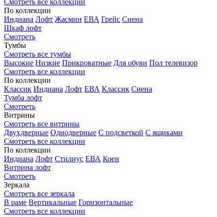
Смотреть все коллекции
По коллекции
Индиана
Лофт
Жасмин
ЕВА
Грейс
Сиена
Шкаф лофт
Смотреть
Тумбы
Смотреть все тумбы
Высокие
Низкие
Прикроватные
Для обуви
Пол телевизор
Смотреть все коллекции
По коллекции
Классик
Индиана
Лофт
ЕВА
Классик
Сиена
Тумба лофт
Смотреть
Витрины
Смотреть все витрины
Двухдверные
Однодверные
С подсветкой
С ящиками
Смотреть все коллекции
По коллекции
Индиана
Лофт
Стилиус
ЕВА
Коен
Витрина лофт
Смотреть
Зеркала
Смотреть все зеркала
В раме
Вертикальные
Горизонтальные
Смотреть все коллекции