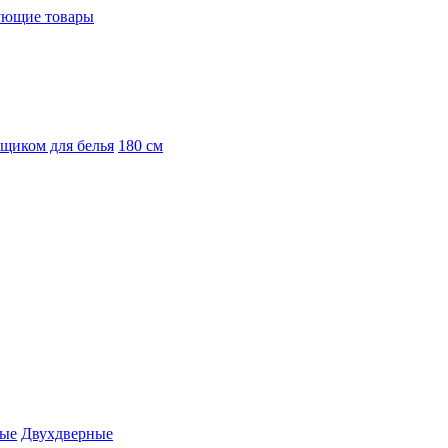
ующие товары
ящиком для белья
180 см
вые
Двухдверные