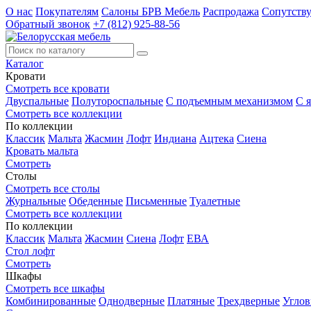
О нас
Покупателям
Салоны БРВ Мебель
Распродажа
Сопутств
Обратный звонок
+7 (812) 925-88-56
Каталог
Кровати
Смотреть все кровати
Двуспальные
Полутороспальные
С подъемным механизмом
С 
Смотреть все коллекции
По коллекции
Классик
Мальта
Жасмин
Лофт
Индиана
Ацтека
Сиена
Кровать мальта
Смотреть
Столы
Смотреть все столы
Журнальные
Обеденные
Письменные
Туалетные
Смотреть все коллекции
По коллекции
Классик
Мальта
Жасмин
Сиена
Лофт
ЕВА
Стол лофт
Смотреть
Шкафы
Смотреть все шкафы
Комбинированные
Однодверные
Платяные
Трехдверные
Угло