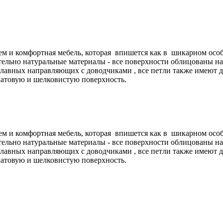
тем и комфортная мебель, которая впишется как в шикарном особ
тельно натуральные материалы - все поверхности облицованы н
лавных направляющих с доводчиками , все петли также имеют 
матовую и шелковистую поверхность.
тем и комфортная мебель, которая впишется как в шикарном особ
тельно натуральные материалы - все поверхности облицованы н
лавных направляющих с доводчиками , все петли также имеют 
матовую и шелковистую поверхность.