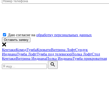
Даю согласие на
обработку персональных данных
Кентаки
Комод
Тумба
Кровати
Витрина Лофт
Сундук
Индиана
Тумба Лофт
Тумба под телевизор
Полка Лофт
Стол
Кентаки
Витрина Индиана
Полка Индиана
Тумба прикроватная