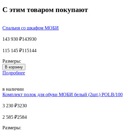
С этим товаром покупают
Спальня со шкафом MOБИ
143 930
₽
143930
115 145
₽
115144
Размеры:
Подробнее
в наличии
Комплект полок для обуви MOБИ белый (2шт.) POLB/100
3 230
₽
3230
2 585
₽
2584
Размеры: