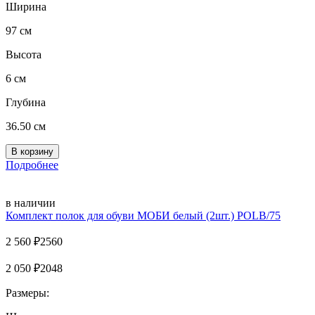
Ширина
97 см
Высота
6 см
Глубина
36.50 см
Подробнее
в наличии
Комплект полок для обуви MOБИ белый (2шт.) POLB/75
2 560
₽
2560
2 050
₽
2048
Размеры: