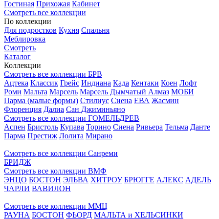
Гостиная
Прихожая
Кабинет
Смотреть все коллекции
По коллекции
Для подростков
Кухня
Спальня
Меблировка
Смотреть
Каталог
Коллекции
Смотреть все коллекции БРВ
Ацтека
Классик
Грейс
Индиана
Када
Кентаки
Коен
Лофт
Роми
Мальта
Марсель
Марсель Дымчатый Алмаз
МОБИ
Парма (малые формы)
Стилиус
Сиена
ЕВА
Жасмин
Флоренция
Далиа
Сан Джиминьяно
Смотреть все коллекции ГОМЕЛЬДРЕВ
Аспен
Бристоль
Купава
Торино
Сиена
Ривьера
Тельма
Данте
Парма
Престиж
Лолита
Мирано
Смотреть все коллекции Санреми
БРИДЖ
Смотреть все коллекции ВМФ
ЭНЦО
БОСТОН
ЭЛЬВА
ХИТРОУ
БРЮГГЕ
АЛЕКС
АДЕЛЬ
ЧАРЛИ
ВАВИЛОН
Смотреть все коллекции ММЦ
РАУНА
БОСТОН
ФЬОРД
МАЛЬТА и ХЕЛЬСИНКИ