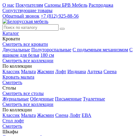
О нас
Покупателям
Салоны БРВ Мебель
Распродажа
Сопутствующие товары
Обратный звонок
+7 (812) 925-88-56
Каталог
Кровати
Смотреть все кровати
Двуспальные
Полутороспальные
С подъемным механизмом
С
ящиком для белья
180 см
Смотреть все коллекции
По коллекции
Классик
Мальта
Жасмин
Лофт
Индиана
Ацтека
Сиена
Кровать мальта
Смотреть
Столы
Смотреть все столы
Журнальные
Обеденные
Письменные
Туалетные
Смотреть все коллекции
По коллекции
Классик
Мальта
Жасмин
Сиена
Лофт
ЕВА
Стол лофт
Смотреть
Шкафы