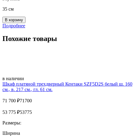
35 см
Подробнее
Похожие товары
в наличии
Шкаф платяной трехдверный Кентаки SZF5D2S белый ш. 160
см., в. 217 см., гл. 61 см.
71 700
₽
71700
53 775
₽
53775
Размеры:
Ширина