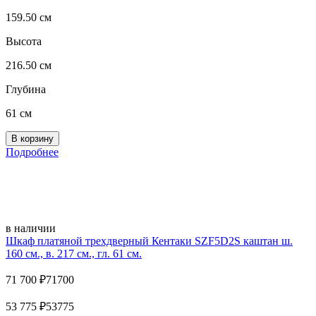
159.50 см
Высота
216.50 см
Глубина
61 см
Подробнее
в наличии
Шкаф платяной трехдверный Кентаки SZF5D2S каштан ш.
160 см., в. 217 см., гл. 61 см.
71 700
₽
71700
53 775
₽
53775