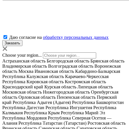
Даю согласие на
обработку персональных данных
Choose your region...
Астраханская область
Белгородская область
Брянская область
Владимирская область
Волгоградская область
Воронежская
область
Москва
Ивановская область
Кабардино-Балкарская
Республика
Калужская область
Карачаево-Черкесская
Республика
Кировская область
Костромская область
Краснодарский край
Курская область
Липецкая область
Московская область
Нижегородская область
Оренбургская
область
Орловская область
Пензенская область
Пермский
край
Республика Адыгея (Адыгея)
Республика Башкортостан
Республика Дагестан
Республика Ингушетия
Республика
Калмыкия
Республика Крым
Республика Марий Эл
Республика Мордовия
Республика Северная Осетия —
Алания
Республика Татарстан (Татарстан)
Ростовская область
Рязанская область
Самарская область
Саратовская область