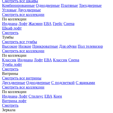
Смотреть все шкафы
Комбинированные
Однодверные
Платяные
Трехдверные
Угловые
Двухдверные
Смотреть все коллекции
По коллекции
Индиана
Лофт
Жасмин
ЕВА
Грейс
Сиена
Шкаф лофт
Смотреть
Тумбы
Смотреть все тумбы
Высокие
Низкие
Прикроватные
Для обуви
Пол телевизор
Смотреть все коллекции
По коллекции
Классик
Индиана
Лофт
ЕВА
Классик
Сиена
Тумба лофт
Смотреть
Витрины
Смотреть все витрины
Двухдверные
Однодверные
С подсветкой
С ящиками
Смотреть все коллекции
По коллекции
Индиана
Лофт
Стилиус
ЕВА
Коен
Витрина лофт
Смотреть
Зеркала