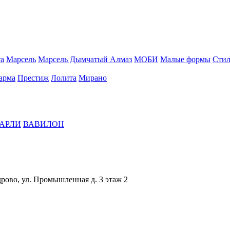
а
Марсель
Марсель Дымчатый Алмаз
МОБИ
Малые формы
Стил
арма
Престиж
Лолита
Мирано
АРЛИ
ВАВИЛОН
дрово, ул. Промышленная д. 3 этаж 2