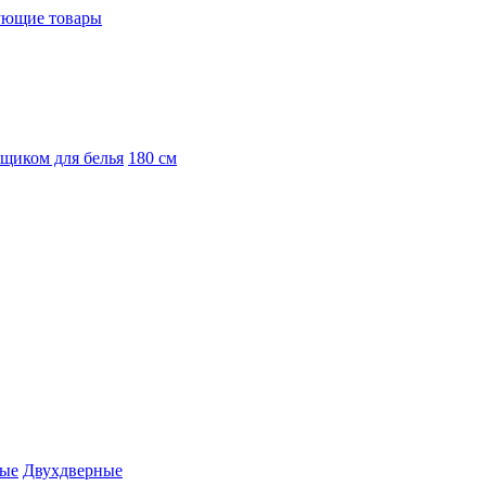
ующие товары
ящиком для белья
180 см
вые
Двухдверные