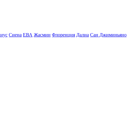
иус
Сиена
ЕВА
Жасмин
Флоренция
Далиа
Сан Джиминьяно