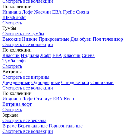
Смотреть все коллекции
По коллекции
Индиана
Лофт
Жасмин
ЕВА
Грейс
Сиена
Шкаф лофт
Смотреть
Тумбы
Смотреть все тумбы
Высокие
Низкие
Прикроватные
Для обуви
Пол телевизор
Смотреть все коллекции
По коллекции
Классик
Индиана
Лофт
ЕВА
Классик
Сиена
Тумба лофт
Смотреть
Витрины
Смотреть все витрины
Двухдверные
Однодверные
С подсветкой
С ящиками
Смотреть все коллекции
По коллекции
Индиана
Лофт
Стилиус
ЕВА
Коен
Витрина лофт
Смотреть
Зеркала
Смотреть все зеркала
В раме
Вертикальные
Горизонтальные
Смотреть все коллекции