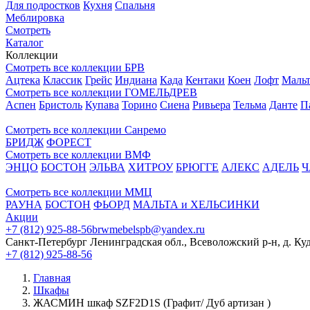
Для подростков
Кухня
Спальня
Меблировка
Смотреть
Каталог
Коллекции
Смотреть все коллекции БРВ
Ацтека
Классик
Грейс
Индиана
Када
Кентаки
Коен
Лофт
Мальт
Смотреть все коллекции ГОМЕЛЬДРЕВ
Аспен
Бристоль
Купава
Торино
Сиена
Ривьера
Тельма
Данте
П
Смотреть все коллекции Санремо
БРИДЖ
ФОРЕСТ
Смотреть все коллекции ВМФ
ЭНЦО
БОСТОН
ЭЛЬВА
ХИТРОУ
БРЮГГЕ
АЛЕКС
АДЕЛЬ
Ч
Смотреть все коллекции ММЦ
РАУНА
БОСТОН
ФЬОРД
МАЛЬТА и ХЕЛЬСИНКИ
Акции
+7 (812) 925-88-56
brwmebelspb@yandex.ru
Санкт-Петербург
Ленинградская обл., Всеволожский р-н, д. Ку
+7 (812) 925-88-56
Главная
Шкафы
ЖАСМИН шкаф SZF2D1S (Графит/ Дуб артизан )