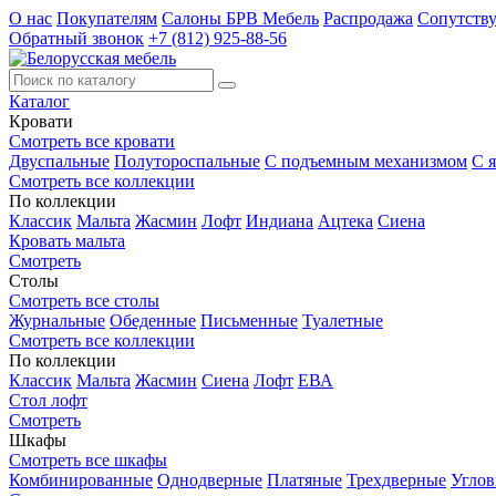
О нас
Покупателям
Салоны БРВ Мебель
Распродажа
Сопутств
Обратный звонок
+7 (812) 925-88-56
Каталог
Кровати
Смотреть все кровати
Двуспальные
Полутороспальные
С подъемным механизмом
С 
Смотреть все коллекции
По коллекции
Классик
Мальта
Жасмин
Лофт
Индиана
Ацтека
Сиена
Кровать мальта
Смотреть
Столы
Смотреть все столы
Журнальные
Обеденные
Письменные
Туалетные
Смотреть все коллекции
По коллекции
Классик
Мальта
Жасмин
Сиена
Лофт
ЕВА
Стол лофт
Смотреть
Шкафы
Смотреть все шкафы
Комбинированные
Однодверные
Платяные
Трехдверные
Угло