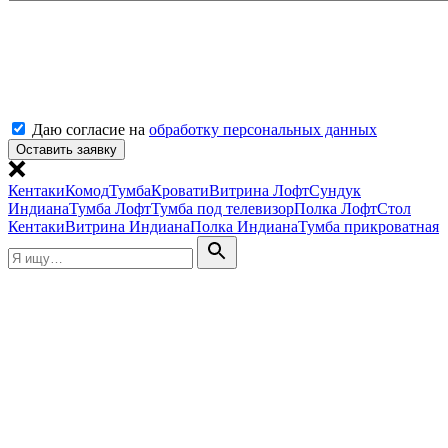
Даю согласие на
обработку персональных данных
Кентаки
Комод
Тумба
Кровати
Витрина Лофт
Сундук
Индиана
Тумба Лофт
Тумба под телевизор
Полка Лофт
Стол
Кентаки
Витрина Индиана
Полка Индиана
Тумба прикроватная