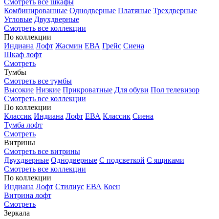
Смотреть все шкафы
Комбинированные
Однодверные
Платяные
Трехдверные
Угловые
Двухдверные
Смотреть все коллекции
По коллекции
Индиана
Лофт
Жасмин
ЕВА
Грейс
Сиена
Шкаф лофт
Смотреть
Тумбы
Смотреть все тумбы
Высокие
Низкие
Прикроватные
Для обуви
Пол телевизор
Смотреть все коллекции
По коллекции
Классик
Индиана
Лофт
ЕВА
Классик
Сиена
Тумба лофт
Смотреть
Витрины
Смотреть все витрины
Двухдверные
Однодверные
С подсветкой
С ящиками
Смотреть все коллекции
По коллекции
Индиана
Лофт
Стилиус
ЕВА
Коен
Витрина лофт
Смотреть
Зеркала