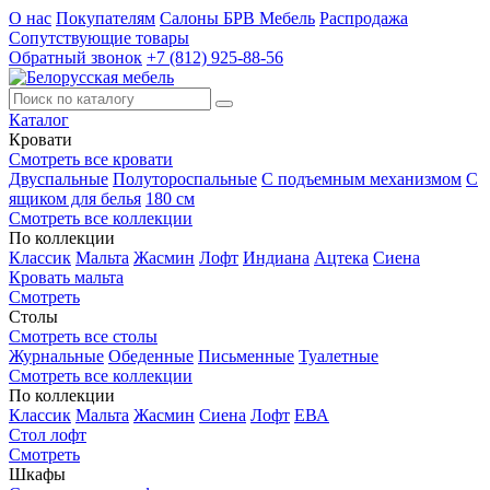
О нас
Покупателям
Салоны БРВ Мебель
Распродажа
Сопутствующие товары
Обратный звонок
+7 (812) 925-88-56
Каталог
Кровати
Смотреть все кровати
Двуспальные
Полутороспальные
С подъемным механизмом
С
ящиком для белья
180 см
Смотреть все коллекции
По коллекции
Классик
Мальта
Жасмин
Лофт
Индиана
Ацтека
Сиена
Кровать мальта
Смотреть
Столы
Смотреть все столы
Журнальные
Обеденные
Письменные
Туалетные
Смотреть все коллекции
По коллекции
Классик
Мальта
Жасмин
Сиена
Лофт
ЕВА
Стол лофт
Смотреть
Шкафы