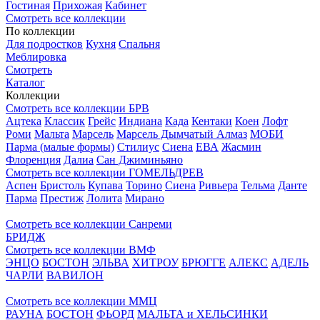
Гостиная
Прихожая
Кабинет
Смотреть все коллекции
По коллекции
Для подростков
Кухня
Спальня
Меблировка
Смотреть
Каталог
Коллекции
Смотреть все коллекции БРВ
Ацтека
Классик
Грейс
Индиана
Када
Кентаки
Коен
Лофт
Роми
Мальта
Марсель
Марсель Дымчатый Алмаз
МОБИ
Парма (малые формы)
Стилиус
Сиена
ЕВА
Жасмин
Флоренция
Далиа
Сан Джиминьяно
Смотреть все коллекции ГОМЕЛЬДРЕВ
Аспен
Бристоль
Купава
Торино
Сиена
Ривьера
Тельма
Данте
Парма
Престиж
Лолита
Мирано
Смотреть все коллекции Санреми
БРИДЖ
Смотреть все коллекции ВМФ
ЭНЦО
БОСТОН
ЭЛЬВА
ХИТРОУ
БРЮГГЕ
АЛЕКС
АДЕЛЬ
ЧАРЛИ
ВАВИЛОН
Смотреть все коллекции ММЦ
РАУНА
БОСТОН
ФЬОРД
МАЛЬТА и ХЕЛЬСИНКИ