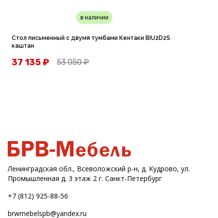
в наличии
Стол письменный с двумя тумбами Кентаки BIU2D2S
С
каштан
37 135
₽
53 050
₽
Ленинградская обл., Всеволожский р-н, д. Кудрово, ул.
Промышленная д. 3 этаж 2 г. Санкт-Петербург
+7 (812) 925-88-56
brwmebelspb@yandex.ru