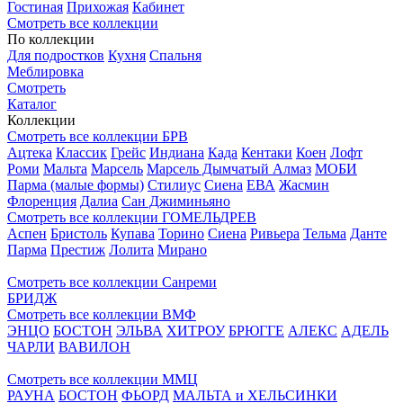
Гостиная
Прихожая
Кабинет
Смотреть все коллекции
По коллекции
Для подростков
Кухня
Спальня
Меблировка
Смотреть
Каталог
Коллекции
Смотреть все коллекции БРВ
Ацтека
Классик
Грейс
Индиана
Када
Кентаки
Коен
Лофт
Роми
Мальта
Марсель
Марсель Дымчатый Алмаз
МОБИ
Парма (малые формы)
Стилиус
Сиена
ЕВА
Жасмин
Флоренция
Далиа
Сан Джиминьяно
Смотреть все коллекции ГОМЕЛЬДРЕВ
Аспен
Бристоль
Купава
Торино
Сиена
Ривьера
Тельма
Данте
Парма
Престиж
Лолита
Мирано
Смотреть все коллекции Санреми
БРИДЖ
Смотреть все коллекции ВМФ
ЭНЦО
БОСТОН
ЭЛЬВА
ХИТРОУ
БРЮГГЕ
АЛЕКС
АДЕЛЬ
ЧАРЛИ
ВАВИЛОН
Смотреть все коллекции ММЦ
РАУНА
БОСТОН
ФЬОРД
МАЛЬТА и ХЕЛЬСИНКИ