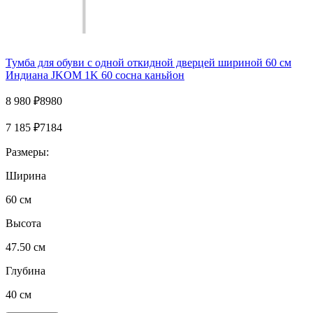
Тумба для обуви с одной откидной дверцей шириной 60 см
Индиана JKOM 1K 60 сосна каньйон
8 980
₽
8980
7 185
₽
7184
Размеры:
Ширина
60 см
Высота
47.50 см
Глубина
40 см