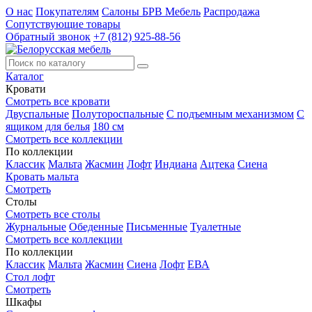
О нас
Покупателям
Салоны БРВ Мебель
Распродажа
Сопутствующие товары
Обратный звонок
+7 (812) 925-88-56
Каталог
Кровати
Смотреть все кровати
Двуспальные
Полутороспальные
С подъемным механизмом
С
ящиком для белья
180 см
Смотреть все коллекции
По коллекции
Классик
Мальта
Жасмин
Лофт
Индиана
Ацтека
Сиена
Кровать мальта
Смотреть
Столы
Смотреть все столы
Журнальные
Обеденные
Письменные
Туалетные
Смотреть все коллекции
По коллекции
Классик
Мальта
Жасмин
Сиена
Лофт
ЕВА
Стол лофт
Смотреть
Шкафы