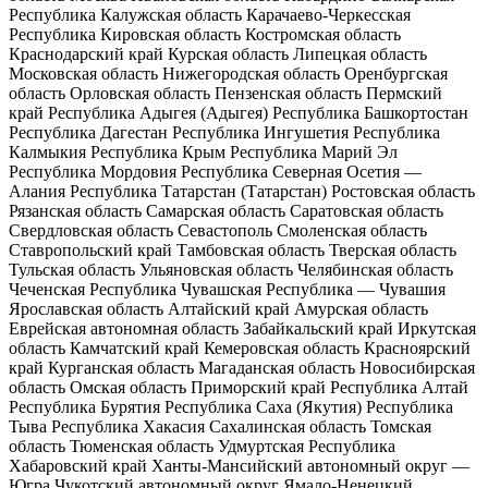
Республика
Калужская область
Карачаево-Черкесская
Республика
Кировская область
Костромская область
Краснодарский край
Курская область
Липецкая область
Московская область
Нижегородская область
Оренбургская
область
Орловская область
Пензенская область
Пермский
край
Республика Адыгея (Адыгея)
Республика Башкортостан
Республика Дагестан
Республика Ингушетия
Республика
Калмыкия
Республика Крым
Республика Марий Эл
Республика Мордовия
Республика Северная Осетия —
Алания
Республика Татарстан (Татарстан)
Ростовская область
Рязанская область
Самарская область
Саратовская область
Свердловская область
Севастополь
Смоленская область
Ставропольский край
Тамбовская область
Тверская область
Тульская область
Ульяновская область
Челябинская область
Чеченская Республика
Чувашская Республика — Чувашия
Ярославская область
Алтайский край
Амурская область
Еврейская автономная область
Забайкальский край
Иркутская
область
Камчатский край
Кемеровская область
Красноярский
край
Курганская область
Магаданская область
Новосибирская
область
Омская область
Приморский край
Республика Алтай
Республика Бурятия
Республика Саха (Якутия)
Республика
Тыва
Республика Хакасия
Сахалинская область
Томская
область
Тюменская область
Удмуртская Республика
Хабаровский край
Ханты-Мансийский автономный округ —
Югра
Чукотский автономный округ
Ямало-Ненецкий