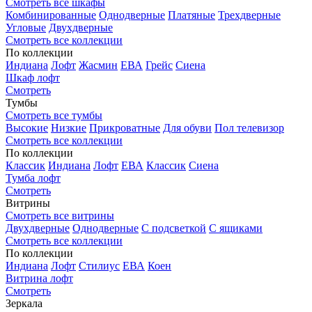
Смотреть все шкафы
Комбинированные
Однодверные
Платяные
Трехдверные
Угловые
Двухдверные
Смотреть все коллекции
По коллекции
Индиана
Лофт
Жасмин
ЕВА
Грейс
Сиена
Шкаф лофт
Смотреть
Тумбы
Смотреть все тумбы
Высокие
Низкие
Прикроватные
Для обуви
Пол телевизор
Смотреть все коллекции
По коллекции
Классик
Индиана
Лофт
ЕВА
Классик
Сиена
Тумба лофт
Смотреть
Витрины
Смотреть все витрины
Двухдверные
Однодверные
С подсветкой
С ящиками
Смотреть все коллекции
По коллекции
Индиана
Лофт
Стилиус
ЕВА
Коен
Витрина лофт
Смотреть
Зеркала