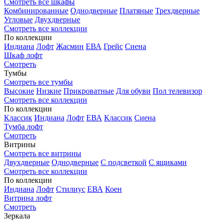
Смотреть все шкафы
Комбинированные
Однодверные
Платяные
Трехдверные
Угловые
Двухдверные
Смотреть все коллекции
По коллекции
Индиана
Лофт
Жасмин
ЕВА
Грейс
Сиена
Шкаф лофт
Смотреть
Тумбы
Смотреть все тумбы
Высокие
Низкие
Прикроватные
Для обуви
Пол телевизор
Смотреть все коллекции
По коллекции
Классик
Индиана
Лофт
ЕВА
Классик
Сиена
Тумба лофт
Смотреть
Витрины
Смотреть все витрины
Двухдверные
Однодверные
С подсветкой
С ящиками
Смотреть все коллекции
По коллекции
Индиана
Лофт
Стилиус
ЕВА
Коен
Витрина лофт
Смотреть
Зеркала