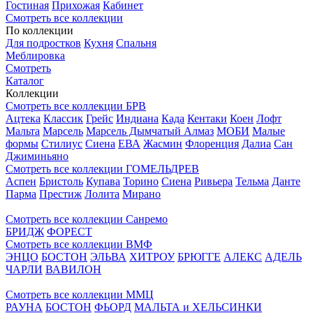
Гостиная
Прихожая
Кабинет
Смотреть все коллекции
По коллекции
Для подростков
Кухня
Спальня
Меблировка
Смотреть
Каталог
Коллекции
Смотреть все коллекции БРВ
Ацтека
Классик
Грейс
Индиана
Када
Кентаки
Коен
Лофт
Мальта
Марсель
Марсель Дымчатый Алмаз
МОБИ
Малые
формы
Стилиус
Сиена
ЕВА
Жасмин
Флоренция
Далиа
Сан
Джиминьяно
Смотреть все коллекции ГОМЕЛЬДРЕВ
Аспен
Бристоль
Купава
Торино
Сиена
Ривьера
Тельма
Данте
Парма
Престиж
Лолита
Мирано
Смотреть все коллекции Санремо
БРИДЖ
ФОРЕСТ
Смотреть все коллекции ВМФ
ЭНЦО
БОСТОН
ЭЛЬВА
ХИТРОУ
БРЮГГЕ
АЛЕКС
АДЕЛЬ
ЧАРЛИ
ВАВИЛОН
Смотреть все коллекции ММЦ
РАУНА
БОСТОН
ФЬОРД
МАЛЬТА и ХЕЛЬСИНКИ