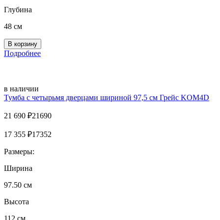
Глубина
48 см
Подробнее
в наличии
Тумба с четырьмя дверцами шириной 97,5 см Грейс KOM4D
21 690
₽
21690
17 355
₽
17352
Размеры:
Ширина
97.50 см
Высота
112 см