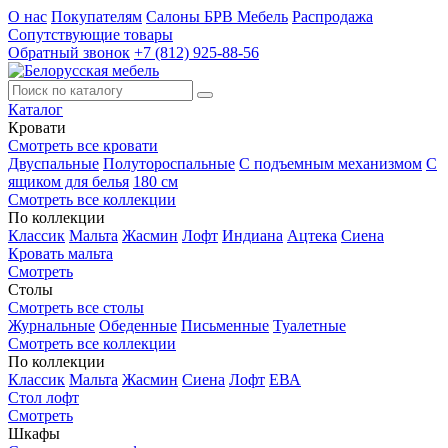
О нас
Покупателям
Салоны БРВ Мебель
Распродажа
Сопутствующие товары
Обратный звонок
+7 (812) 925-88-56
Каталог
Кровати
Смотреть все кровати
Двуспальные
Полутороспальные
С подъемным механизмом
С
ящиком для белья
180 см
Смотреть все коллекции
По коллекции
Классик
Мальта
Жасмин
Лофт
Индиана
Ацтека
Сиена
Кровать мальта
Смотреть
Столы
Смотреть все столы
Журнальные
Обеденные
Письменные
Туалетные
Смотреть все коллекции
По коллекции
Классик
Мальта
Жасмин
Сиена
Лофт
ЕВА
Стол лофт
Смотреть
Шкафы