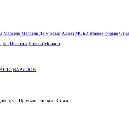
а
Марсель
Марсель Дымчатый Алмаз
МОБИ
Малые формы
Стил
арма
Престиж
Лолита
Мирано
АРЛИ
ВАВИЛОН
дрово, ул. Промышленная д. 3 этаж 2