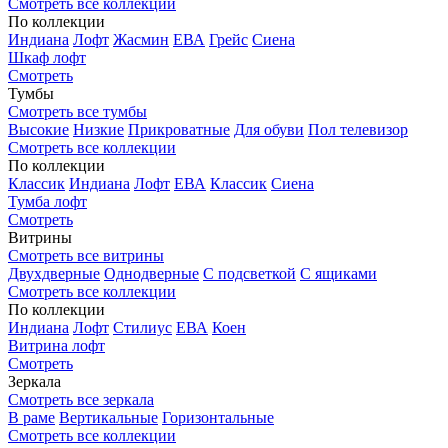
Смотреть все коллекции
По коллекции
Индиана
Лофт
Жасмин
ЕВА
Грейс
Сиена
Шкаф лофт
Смотреть
Тумбы
Смотреть все тумбы
Высокие
Низкие
Прикроватные
Для обуви
Пол телевизор
Смотреть все коллекции
По коллекции
Классик
Индиана
Лофт
ЕВА
Классик
Сиена
Тумба лофт
Смотреть
Витрины
Смотреть все витрины
Двухдверные
Однодверные
С подсветкой
С ящиками
Смотреть все коллекции
По коллекции
Индиана
Лофт
Стилиус
ЕВА
Коен
Витрина лофт
Смотреть
Зеркала
Смотреть все зеркала
В раме
Вертикальные
Горизонтальные
Смотреть все коллекции