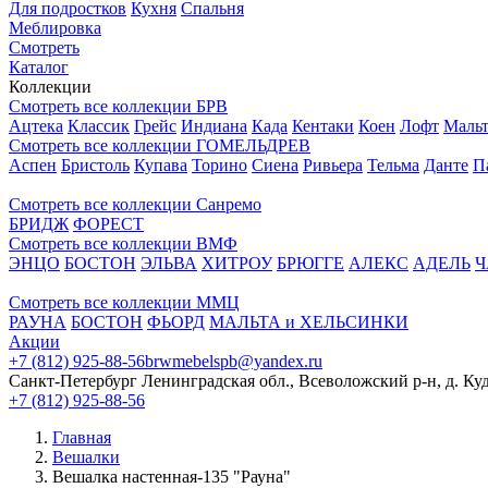
Для подростков
Кухня
Спальня
Меблировка
Смотреть
Каталог
Коллекции
Смотреть все коллекции БРВ
Ацтека
Классик
Грейс
Индиана
Када
Кентаки
Коен
Лофт
Мальт
Смотреть все коллекции ГОМЕЛЬДРЕВ
Аспен
Бристоль
Купава
Торино
Сиена
Ривьера
Тельма
Данте
П
Смотреть все коллекции Санремо
БРИДЖ
ФОРЕСТ
Смотреть все коллекции ВМФ
ЭНЦО
БОСТОН
ЭЛЬВА
ХИТРОУ
БРЮГГЕ
АЛЕКС
АДЕЛЬ
Ч
Смотреть все коллекции ММЦ
РАУНА
БОСТОН
ФЬОРД
МАЛЬТА и ХЕЛЬСИНКИ
Акции
+7 (812) 925-88-56
brwmebelspb@yandex.ru
Санкт-Петербург
Ленинградская обл., Всеволожский р-н, д. Ку
+7 (812) 925-88-56
Главная
Вешалки
Вешалка настенная-135 "Рауна"