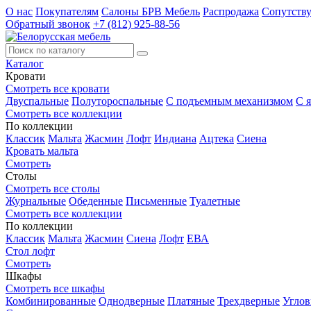
О нас
Покупателям
Салоны БРВ Мебель
Распродажа
Сопутств
Обратный звонок
+7 (812) 925-88-56
Каталог
Кровати
Смотреть все кровати
Двуспальные
Полутороспальные
С подъемным механизмом
С 
Смотреть все коллекции
По коллекции
Классик
Мальта
Жасмин
Лофт
Индиана
Ацтека
Сиена
Кровать мальта
Смотреть
Столы
Смотреть все столы
Журнальные
Обеденные
Письменные
Туалетные
Смотреть все коллекции
По коллекции
Классик
Мальта
Жасмин
Сиена
Лофт
ЕВА
Стол лофт
Смотреть
Шкафы
Смотреть все шкафы
Комбинированные
Однодверные
Платяные
Трехдверные
Угло