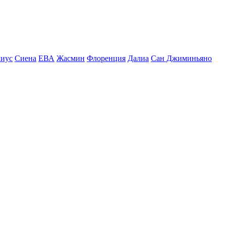
иус
Сиена
ЕВА
Жасмин
Флоренция
Далиа
Сан Джиминьяно