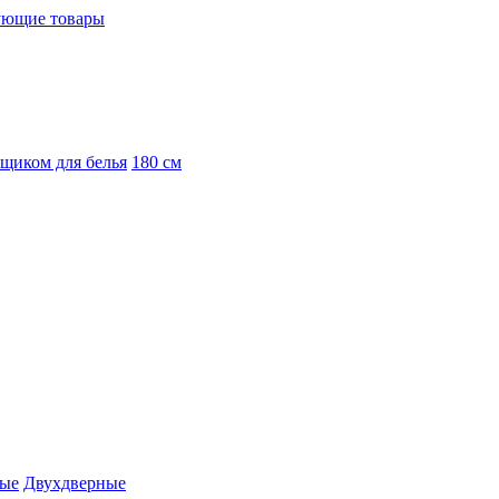
ующие товары
ящиком для белья
180 см
вые
Двухдверные