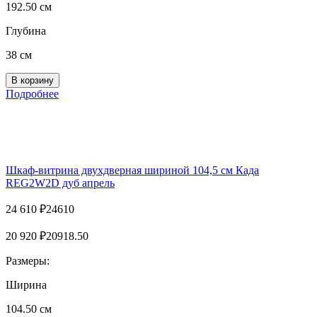
192.50 см
Глубина
38 см
Подробнее
Шкаф-витрина двухдверная шириной 104,5 см Када
REG2W2D дуб апрель
24 610
₽
24610
20 920
₽
20918.50
Размеры:
Ширина
104.50 см