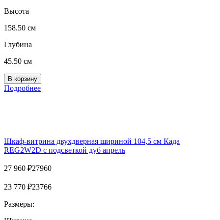
Высота
158.50 см
Глубина
45.50 см
Подробнее
Шкаф-витрина двухдверная шириной 104,5 см Када
REG2W2D с подсветкой дуб апрель
27 960
₽
27960
23 770
₽
23766
Размеры: