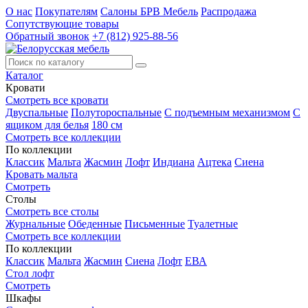
О нас
Покупателям
Салоны БРВ Мебель
Распродажа
Сопутствующие товары
Обратный звонок
+7 (812) 925-88-56
Каталог
Кровати
Смотреть все кровати
Двуспальные
Полутороспальные
С подъемным механизмом
С
ящиком для белья
180 см
Смотреть все коллекции
По коллекции
Классик
Мальта
Жасмин
Лофт
Индиана
Ацтека
Сиена
Кровать мальта
Смотреть
Столы
Смотреть все столы
Журнальные
Обеденные
Письменные
Туалетные
Смотреть все коллекции
По коллекции
Классик
Мальта
Жасмин
Сиена
Лофт
ЕВА
Стол лофт
Смотреть
Шкафы