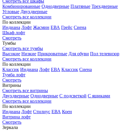
Смотреть все шкафы
Комбинированные
Однодверные
Платяные
Трехдверные
Угловые
Двухдверные
Смотреть все коллекции
По коллекции
Индиана
Лофт
Жасмин
ЕВА
Грейс
Сиена
Шкаф лофт
Смотреть
Тумбы
Смотреть все тумбы
Высокие
Низкие
Прикроватные
Для обуви
Пол телевизор
Смотреть все коллекции
По коллекции
Классик
Индиана
Лофт
ЕВА
Классик
Сиена
Тумба лофт
Смотреть
Витрины
Смотреть все витрины
Двухдверные
Однодверные
С подсветкой
С ящиками
Смотреть все коллекции
По коллекции
Индиана
Лофт
Стилиус
ЕВА
Коен
Витрина лофт
Смотреть
Зеркала