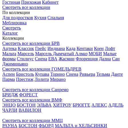
Гостиная
Прихожая
Кабинет
Смотреть все коллекции
По коллекции
Для подростков
Кухня
Спальня
Меблировка
Смотреть
Каталог
Коллекции
Смотреть все коллекции БРВ
Ацтека
Классик
Грейс
Индиана
Када
Кентаки
Коен
Лофт
Мальта
Марсель
Марсель Дымчатый Алмаз
МОБИ
Малые
формы
Стилиус
Сиена
ЕВА
Жасмин
Флоренция
Далиа
Сан
Джиминьяно
Смотреть все коллекции ГОМЕЛЬДРЕВ
Аспен
Бристоль
Купава
Торино
Сиена
Ривьера
Тельма
Данте
Парма
Престиж
Лолита
Мирано
Смотреть все коллекции Санремо
БРИДЖ
ФОРЕСТ
Смотреть все коллекции ВМФ
ЭНЦО
БОСТОН
ЭЛЬВА
ХИТРОУ
БРЮГГЕ
АЛЕКС
АДЕЛЬ
ЧАРЛИ
ВАВИЛОН
Смотреть все коллекции ММЦ
РАУНА
БОСТОН
ФЬОРД
МАЛЬТА и ХЕЛЬСИНКИ