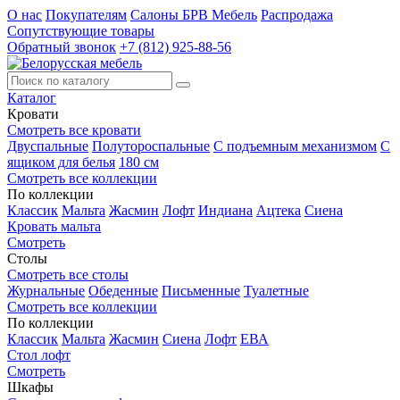
О нас
Покупателям
Салоны БРВ Мебель
Распродажа
Сопутствующие товары
Обратный звонок
+7 (812) 925-88-56
Каталог
Кровати
Смотреть все кровати
Двуспальные
Полутороспальные
С подъемным механизмом
С
ящиком для белья
180 см
Смотреть все коллекции
По коллекции
Классик
Мальта
Жасмин
Лофт
Индиана
Ацтека
Сиена
Кровать мальта
Смотреть
Столы
Смотреть все столы
Журнальные
Обеденные
Письменные
Туалетные
Смотреть все коллекции
По коллекции
Классик
Мальта
Жасмин
Сиена
Лофт
ЕВА
Стол лофт
Смотреть
Шкафы