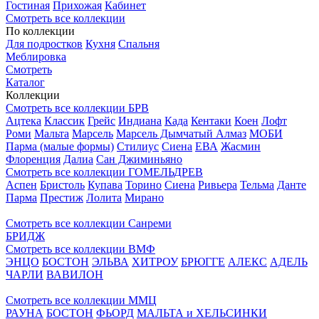
Гостиная
Прихожая
Кабинет
Смотреть все коллекции
По коллекции
Для подростков
Кухня
Спальня
Меблировка
Смотреть
Каталог
Коллекции
Смотреть все коллекции БРВ
Ацтека
Классик
Грейс
Индиана
Када
Кентаки
Коен
Лофт
Роми
Мальта
Марсель
Марсель Дымчатый Алмаз
МОБИ
Парма (малые формы)
Стилиус
Сиена
ЕВА
Жасмин
Флоренция
Далиа
Сан Джиминьяно
Смотреть все коллекции ГОМЕЛЬДРЕВ
Аспен
Бристоль
Купава
Торино
Сиена
Ривьера
Тельма
Данте
Парма
Престиж
Лолита
Мирано
Смотреть все коллекции Санреми
БРИДЖ
Смотреть все коллекции ВМФ
ЭНЦО
БОСТОН
ЭЛЬВА
ХИТРОУ
БРЮГГЕ
АЛЕКС
АДЕЛЬ
ЧАРЛИ
ВАВИЛОН
Смотреть все коллекции ММЦ
РАУНА
БОСТОН
ФЬОРД
МАЛЬТА и ХЕЛЬСИНКИ