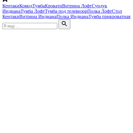
Кентаки
Комод
Тумба
Кровати
Витрина Лофт
Сундук
Индиана
Тумба Лофт
Тумба под телевизор
Полка Лофт
Стол
Кентаки
Витрина Индиана
Полка Индиана
Тумба прикроватная