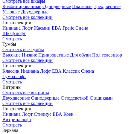
Смотреть все шкафы
Комбинированные
Однодверные
Платяные
Трехдверные
Угловые
Двухдверные
Смотреть все коллекции
По коллекции
Индиана
Лофт
Жасмин
ЕВА
Грейс
Сиена
Шкаф лофт
Смотреть
Тумбы
Смотреть все тумбы
Высокие
Низкие
Прикроватные
Для обуви
Пол телевизор
Смотреть все коллекции
По коллекции
Классик
Индиана
Лофт
ЕВА
Классик
Сиена
Тумба лофт
Смотреть
Витрины
Смотреть все витрины
Двухдверные
Однодверные
С подсветкой
С ящиками
Смотреть все коллекции
По коллекции
Индиана
Лофт
Стилиус
ЕВА
Коен
Витрина лофт
Смотреть
Зеркала