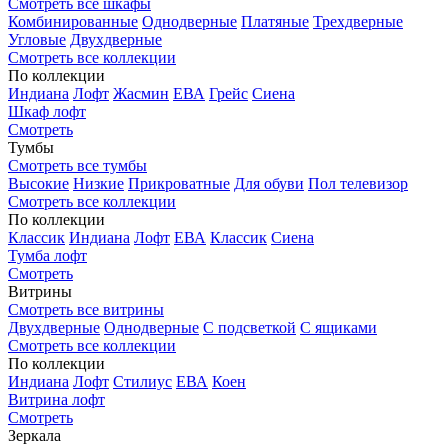
Смотреть все шкафы
Комбинированные
Однодверные
Платяные
Трехдверные
Угловые
Двухдверные
Смотреть все коллекции
По коллекции
Индиана
Лофт
Жасмин
ЕВА
Грейс
Сиена
Шкаф лофт
Смотреть
Тумбы
Смотреть все тумбы
Высокие
Низкие
Прикроватные
Для обуви
Пол телевизор
Смотреть все коллекции
По коллекции
Классик
Индиана
Лофт
ЕВА
Классик
Сиена
Тумба лофт
Смотреть
Витрины
Смотреть все витрины
Двухдверные
Однодверные
С подсветкой
С ящиками
Смотреть все коллекции
По коллекции
Индиана
Лофт
Стилиус
ЕВА
Коен
Витрина лофт
Смотреть
Зеркала