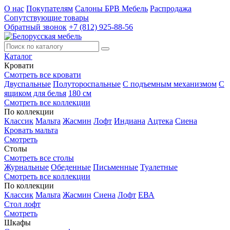
О нас
Покупателям
Салоны БРВ Мебель
Распродажа
Сопутствующие товары
Обратный звонок
+7 (812) 925-88-56
Каталог
Кровати
Смотреть все кровати
Двуспальные
Полутороспальные
С подъемным механизмом
С
ящиком для белья
180 см
Смотреть все коллекции
По коллекции
Классик
Мальта
Жасмин
Лофт
Индиана
Ацтека
Сиена
Кровать мальта
Смотреть
Столы
Смотреть все столы
Журнальные
Обеденные
Письменные
Туалетные
Смотреть все коллекции
По коллекции
Классик
Мальта
Жасмин
Сиена
Лофт
ЕВА
Стол лофт
Смотреть
Шкафы