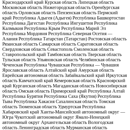
Краснодарский край
Курская область
Липецкая область
Московская область
Нижегородская область
Оренбургская
область
Орловская область
Пензенская область
Пермский
край
Республика Адыгея (Адыгея)
Республика Башкортостан
Республика Дагестан
Республика Ингушетия
Республика
Калмыкия
Республика Крым
Республика Марий Эл
Республика Мордовия
Республика Северная Осетия —
Алания
Республика Татарстан (Татарстан)
Ростовская область
Рязанская область
Самарская область
Саратовская область
Свердловская область
Севастополь
Смоленская область
Ставропольский край
Тамбовская область
Тверская область
Тульская область
Ульяновская область
Челябинская область
Чеченская Республика
Чувашская Республика — Чувашия
Ярославская область
Алтайский край
Амурская область
Еврейская автономная область
Забайкальский край
Иркутская
область
Камчатский край
Кемеровская область
Красноярский
край
Курганская область
Магаданская область
Новосибирская
область
Омская область
Приморский край
Республика Алтай
Республика Бурятия
Республика Саха (Якутия)
Республика
Тыва
Республика Хакасия
Сахалинская область
Томская
область
Тюменская область
Удмуртская Республика
Хабаровский край
Ханты-Мансийский автономный округ —
Югра
Чукотский автономный округ
Ямало-Ненецкий
автономный округ
Архангельская область
Вологодская
область
Ленинградская область
Мурманская область