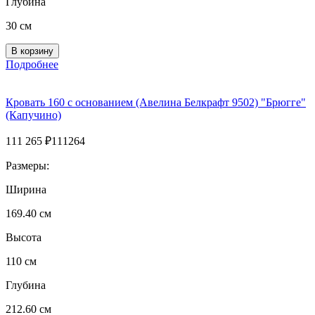
Глубина
30 см
Подробнее
Кровать 160 с основанием (Авелина Белкрафт 9502) "Брюгге"
(Капучино)
111 265
₽
111264
Размеры:
Ширина
169.40 см
Высота
110 см
Глубина
212.60 см