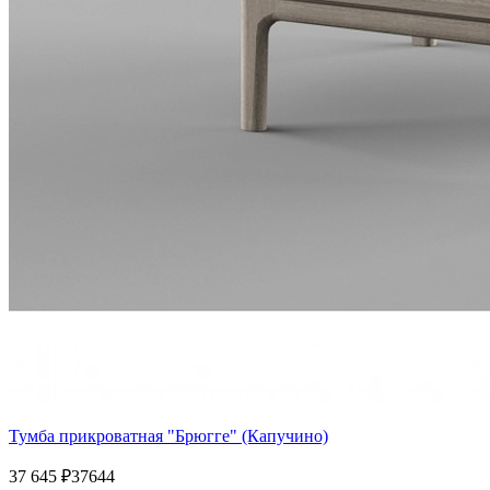
Тумба прикроватная "Брюгге" (Капучино)
37 645
₽
37644