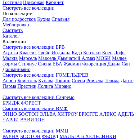
Гостиная
Прихожая
Кабинет
Смотреть все коллекции
По коллекции
Для подростков
Кухня
Спальня
Меблировка
Смотреть
Каталог
Коллекции
Смотреть все коллекции БРВ
Ацтека
Классик
Грейс
Индиана
Када
Кентаки
Коен
Лофт
Мальта
Марсель
Марсель Дымчатый Алмаз
МОБИ
Малые
формы
Стилиус
Сиена
ЕВА
Жасмин
Флоренция
Далиа
Сан
Джиминьяно
Смотреть все коллекции ГОМЕЛЬДРЕВ
Аспен
Бристоль
Купава
Торино
Сиена
Ривьера
Тельма
Данте
Парма
Престиж
Лолита
Мирано
Смотреть все коллекции Санремо
БРИДЖ
ФОРЕСТ
Смотреть все коллекции ВМФ
ЭНЦО
БОСТОН
ЭЛЬВА
ХИТРОУ
БРЮГГЕ
АЛЕКС
АДЕЛЬ
ЧАРЛИ
ВАВИЛОН
Смотреть все коллекции ММЦ
РАУНА
БОСТОН
ФЬОРД
МАЛЬТА и ХЕЛЬСИНКИ