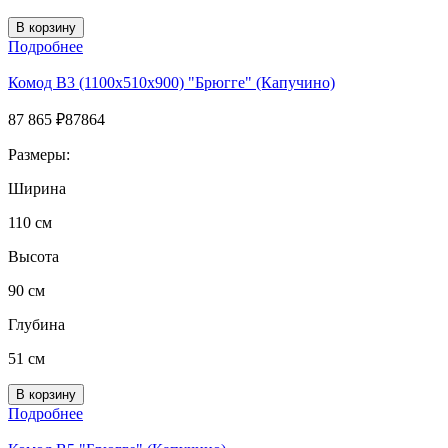
Подробнее
Комод В3 (1100х510х900) "Брюгге" (Капучино)
87 865
₽
87864
Размеры:
Ширина
110 см
Высота
90 см
Глубина
51 см
Подробнее