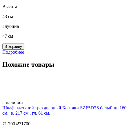
Высота
43 см
Глубина
47 см
Подробнее
Похожие товары
в наличии
Шкаф платяной трехдверный Кентаки SZF5D2S белый ш. 160
см., в. 217 см., гл. 61 см.
71 700
₽
71700