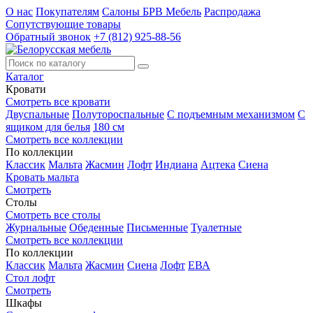
О нас
Покупателям
Салоны БРВ Мебель
Распродажа
Сопутствующие товары
Обратный звонок
+7 (812) 925-88-56
Каталог
Кровати
Смотреть все кровати
Двуспальные
Полутороспальные
С подъемным механизмом
С
ящиком для белья
180 см
Смотреть все коллекции
По коллекции
Классик
Мальта
Жасмин
Лофт
Индиана
Ацтека
Сиена
Кровать мальта
Смотреть
Столы
Смотреть все столы
Журнальные
Обеденные
Письменные
Туалетные
Смотреть все коллекции
По коллекции
Классик
Мальта
Жасмин
Сиена
Лофт
ЕВА
Стол лофт
Смотреть
Шкафы