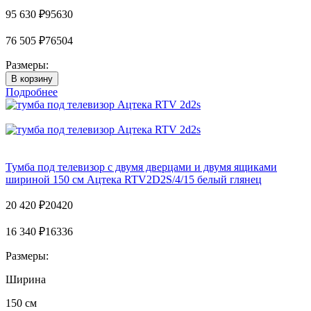
95 630
₽
95630
76 505
₽
76504
Размеры:
Подробнее
Тумба под телевизор с двумя дверцами и двумя ящиками
шириной 150 см Ацтека RTV2D2S/4/15 белый глянец
20 420
₽
20420
16 340
₽
16336
Размеры:
Ширина
150 см