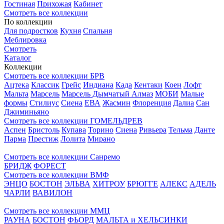
Гостиная
Прихожая
Кабинет
Смотреть все коллекции
По коллекции
Для подростков
Кухня
Спальня
Меблировка
Смотреть
Каталог
Коллекции
Смотреть все коллекции БРВ
Ацтека
Классик
Грейс
Индиана
Када
Кентаки
Коен
Лофт
Мальта
Марсель
Марсель Дымчатый Алмаз
МОБИ
Малые
формы
Стилиус
Сиена
ЕВА
Жасмин
Флоренция
Далиа
Сан
Джиминьяно
Смотреть все коллекции ГОМЕЛЬДРЕВ
Аспен
Бристоль
Купава
Торино
Сиена
Ривьера
Тельма
Данте
Парма
Престиж
Лолита
Мирано
Смотреть все коллекции Санремо
БРИДЖ
ФОРЕСТ
Смотреть все коллекции ВМФ
ЭНЦО
БОСТОН
ЭЛЬВА
ХИТРОУ
БРЮГГЕ
АЛЕКС
АДЕЛЬ
ЧАРЛИ
ВАВИЛОН
Смотреть все коллекции ММЦ
РАУНА
БОСТОН
ФЬОРД
МАЛЬТА и ХЕЛЬСИНКИ