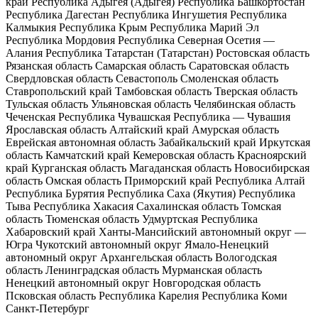
край
Республика Адыгея (Адыгея)
Республика Башкортостан
Республика Дагестан
Республика Ингушетия
Республика
Калмыкия
Республика Крым
Республика Марий Эл
Республика Мордовия
Республика Северная Осетия —
Алания
Республика Татарстан (Татарстан)
Ростовская область
Рязанская область
Самарская область
Саратовская область
Свердловская область
Севастополь
Смоленская область
Ставропольский край
Тамбовская область
Тверская область
Тульская область
Ульяновская область
Челябинская область
Чеченская Республика
Чувашская Республика — Чувашия
Ярославская область
Алтайский край
Амурская область
Еврейская автономная область
Забайкальский край
Иркутская
область
Камчатский край
Кемеровская область
Красноярский
край
Курганская область
Магаданская область
Новосибирская
область
Омская область
Приморский край
Республика Алтай
Республика Бурятия
Республика Саха (Якутия)
Республика
Тыва
Республика Хакасия
Сахалинская область
Томская
область
Тюменская область
Удмуртская Республика
Хабаровский край
Ханты-Мансийский автономный округ —
Югра
Чукотский автономный округ
Ямало-Ненецкий
автономный округ
Архангельская область
Вологодская
область
Ленинградская область
Мурманская область
Ненецкий автономный округ
Новгородская область
Псковская область
Республика Карелия
Республика Коми
Санкт-Петербург