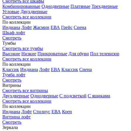
Смотреть все шкафы
Комбинированные
Однодверные
Платяные
Трехдверные
Угловые
Двухдверные
Смотреть все коллекции
По коллекции
Индиана
Лофт
Жасмин
ЕВА
Грейс
Сиена
Шкаф лофт
Смотреть
Тумбы
Смотреть все тумбы
Высокие
Низкие
Прикроватные
Для обуви
Пол телевизор
Смотреть все коллекции
По коллекции
Классик
Индиана
Лофт
ЕВА
Классик
Сиена
Тумба лофт
Смотреть
Витрины
Смотреть все витрины
Двухдверные
Однодверные
С подсветкой
С ящиками
Смотреть все коллекции
По коллекции
Индиана
Лофт
Стилиус
ЕВА
Коен
Витрина лофт
Смотреть
Зеркала