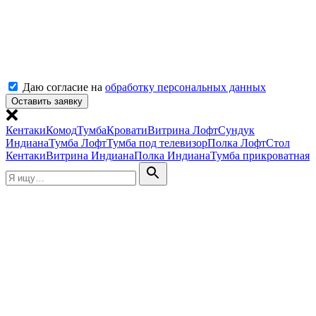
Даю согласие на
обработку персональных данных
Кентаки
Комод
Тумба
Кровати
Витрина Лофт
Сундук
Индиана
Тумба Лофт
Тумба под телевизор
Полка Лофт
Стол
Кентаки
Витрина Индиана
Полка Индиана
Тумба прикроватная