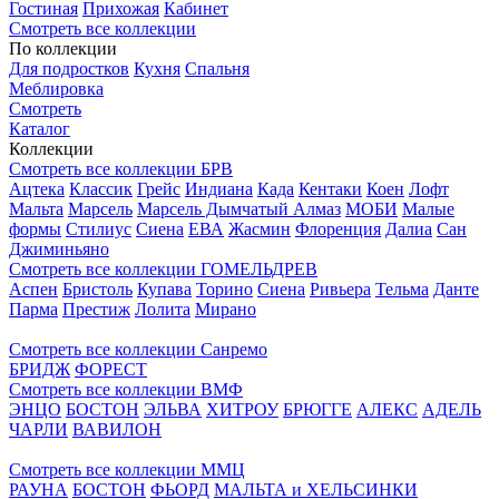
Гостиная
Прихожая
Кабинет
Смотреть все коллекции
По коллекции
Для подростков
Кухня
Спальня
Меблировка
Смотреть
Каталог
Коллекции
Смотреть все коллекции БРВ
Ацтека
Классик
Грейс
Индиана
Када
Кентаки
Коен
Лофт
Мальта
Марсель
Марсель Дымчатый Алмаз
МОБИ
Малые
формы
Стилиус
Сиена
ЕВА
Жасмин
Флоренция
Далиа
Сан
Джиминьяно
Смотреть все коллекции ГОМЕЛЬДРЕВ
Аспен
Бристоль
Купава
Торино
Сиена
Ривьера
Тельма
Данте
Парма
Престиж
Лолита
Мирано
Смотреть все коллекции Санремо
БРИДЖ
ФОРЕСТ
Смотреть все коллекции ВМФ
ЭНЦО
БОСТОН
ЭЛЬВА
ХИТРОУ
БРЮГГЕ
АЛЕКС
АДЕЛЬ
ЧАРЛИ
ВАВИЛОН
Смотреть все коллекции ММЦ
РАУНА
БОСТОН
ФЬОРД
МАЛЬТА и ХЕЛЬСИНКИ