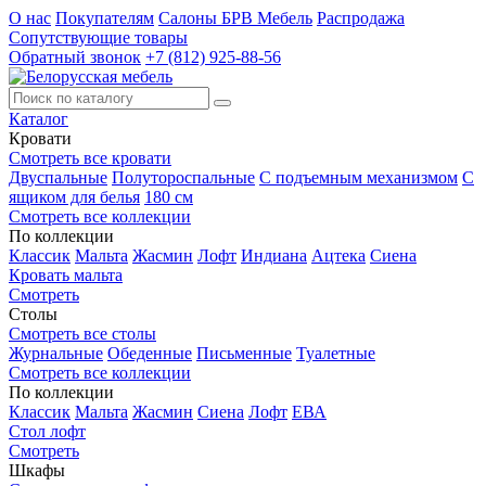
О нас
Покупателям
Салоны БРВ Мебель
Распродажа
Сопутствующие товары
Обратный звонок
+7 (812) 925-88-56
Каталог
Кровати
Смотреть все кровати
Двуспальные
Полутороспальные
С подъемным механизмом
С
ящиком для белья
180 см
Смотреть все коллекции
По коллекции
Классик
Мальта
Жасмин
Лофт
Индиана
Ацтека
Сиена
Кровать мальта
Смотреть
Столы
Смотреть все столы
Журнальные
Обеденные
Письменные
Туалетные
Смотреть все коллекции
По коллекции
Классик
Мальта
Жасмин
Сиена
Лофт
ЕВА
Стол лофт
Смотреть
Шкафы