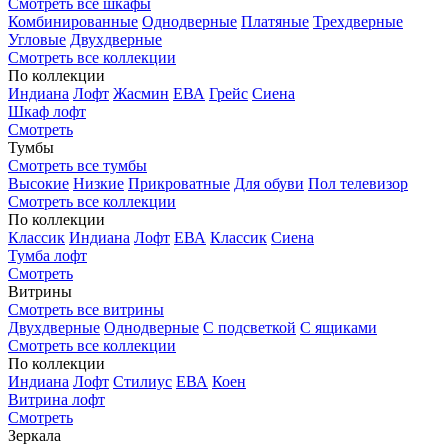
Смотреть все шкафы
Комбинированные
Однодверные
Платяные
Трехдверные
Угловые
Двухдверные
Смотреть все коллекции
По коллекции
Индиана
Лофт
Жасмин
ЕВА
Грейс
Сиена
Шкаф лофт
Смотреть
Тумбы
Смотреть все тумбы
Высокие
Низкие
Прикроватные
Для обуви
Пол телевизор
Смотреть все коллекции
По коллекции
Классик
Индиана
Лофт
ЕВА
Классик
Сиена
Тумба лофт
Смотреть
Витрины
Смотреть все витрины
Двухдверные
Однодверные
С подсветкой
С ящиками
Смотреть все коллекции
По коллекции
Индиана
Лофт
Стилиус
ЕВА
Коен
Витрина лофт
Смотреть
Зеркала