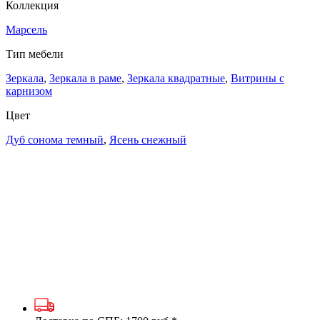
Коллекция
Марсель
Тип мебели
Зеркала
,
Зеркала в раме
,
Зеркала квадратные
,
Витрины с
карнизом
Цвет
Дуб сонома темный
,
Ясень снежный