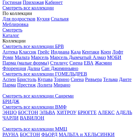
Гостиная
Прихожая
Кабинет
Смотреть все коллекции
По коллекции
Для подростков
Кухня
Спальня
Меблировка
Смотреть
Каталог
Коллекции
Смотреть все коллекции БРВ
Ацтека
Классик
Грейс
Индиана
Када
Кентаки
Коен
Лофт
Роми
Мальта
Марсель
Марсель Дымчатый Алмаз
МОБИ
Парма (малые формы)
Стилиус
Сиена
ЕВА
Жасмин
Флоренция
Далиа
Сан Джиминьяно
Смотреть все коллекции ГОМЕЛЬДРЕВ
Аспен
Бристоль
Купава
Торино
Сиена
Ривьера
Тельма
Данте
Парма
Престиж
Лолита
Мирано
Смотреть все коллекции Санреми
БРИДЖ
Смотреть все коллекции ВМФ
ЭНЦО
БОСТОН
ЭЛЬВА
ХИТРОУ
БРЮГГЕ
АЛЕКС
АДЕЛЬ
ЧАРЛИ
ВАВИЛОН
Смотреть все коллекции ММЦ
РАУНА
БОСТОН
ФЬОРД
МАЛЬТА и ХЕЛЬСИНКИ