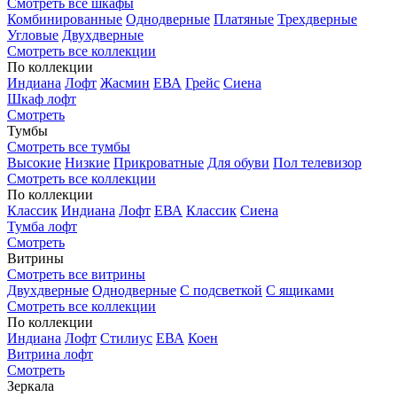
Смотреть все шкафы
Комбинированные
Однодверные
Платяные
Трехдверные
Угловые
Двухдверные
Смотреть все коллекции
По коллекции
Индиана
Лофт
Жасмин
ЕВА
Грейс
Сиена
Шкаф лофт
Смотреть
Тумбы
Смотреть все тумбы
Высокие
Низкие
Прикроватные
Для обуви
Пол телевизор
Смотреть все коллекции
По коллекции
Классик
Индиана
Лофт
ЕВА
Классик
Сиена
Тумба лофт
Смотреть
Витрины
Смотреть все витрины
Двухдверные
Однодверные
С подсветкой
С ящиками
Смотреть все коллекции
По коллекции
Индиана
Лофт
Стилиус
ЕВА
Коен
Витрина лофт
Смотреть
Зеркала