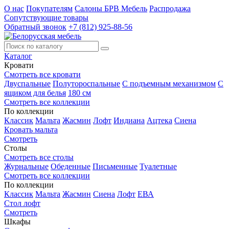
О нас
Покупателям
Салоны БРВ Мебель
Распродажа
Сопутствующие товары
Обратный звонок
+7 (812) 925-88-56
Каталог
Кровати
Смотреть все кровати
Двуспальные
Полутороспальные
С подъемным механизмом
С
ящиком для белья
180 см
Смотреть все коллекции
По коллекции
Классик
Мальта
Жасмин
Лофт
Индиана
Ацтека
Сиена
Кровать мальта
Смотреть
Столы
Смотреть все столы
Журнальные
Обеденные
Письменные
Туалетные
Смотреть все коллекции
По коллекции
Классик
Мальта
Жасмин
Сиена
Лофт
ЕВА
Стол лофт
Смотреть
Шкафы